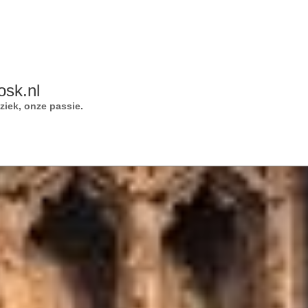
osk.nl
iek, onze passie.