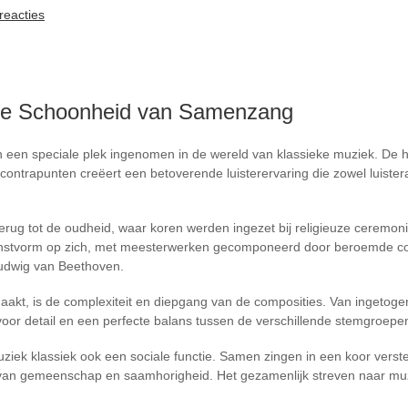
reacties
De Schoonheid van Samenzang
 een speciale plek ingenomen in de wereld van klassieke muziek. De
ntrapunten creëert een betoverende luisterervaring die zowel luistera
ug tot de oudheid, waar koren werden ingezet bij religieuze ceremonies
kunstvorm op zich, met meesterwerken gecomponeerd door beroemde c
udwig van Beethoven.
akt, is de complexiteit en diepgang van de composities. Van ingetogen
voor detail en een perfecte balans tussen de verschillende stemgroepe
uziek klassiek ook een sociale functie. Samen zingen in een koor verste
van gemeenschap en saamhorigheid. Het gezamenlijk streven naar muz