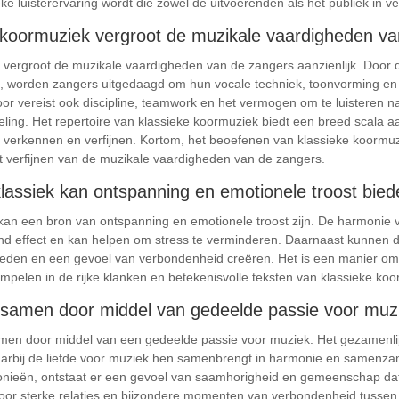
e luisterervaring wordt die zowel de uitvoerenden als het publiek in ve
e koormuziek vergroot de muzikale vaardigheden va
k vergroot de muzikale vaardigheden van de zangers aanzienlijk. Door
n, worden zangers uitgedaagd om hun vocale techniek, toonvorming en 
or vereist ook discipline, teamwork en het vermogen om te luisteren 
eling. Het repertoire van klassieke koormuziek biedt een breed scala a
erkennen en verfijnen. Kortom, het beoefenen van klassieke koormuzie
et verfijnen van de muzikale vaardigheden van de zangers.
lassiek kan ontspanning en emotionele troost bied
k kan een bron van ontspanning en emotionele troost zijn. De harmon
nd effect en kan helpen om stress te verminderen. Daarnaast kunnen d
bieden en een gevoel van verbondenheid creëren. Het is een manier o
dompelen in de rijke klanken en betekenisvolle teksten van klassieke koo
samen door middel van gedeelde passie voor muz
en door middel van een gedeelde passie voor muziek. Het gezamenlijk
waarbij de liefde voor muziek hen samenbrengt in harmonie en samenz
nieën, ontstaat er een gevoel van saamhorigheid en gemeenschap dat v
oor sterke relaties en bijzondere momenten van verbondenheid tusse