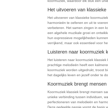
koormuziek, waardoor elk stuk een uniek
Het uitvoeren van klassiek
Het uitvoeren van klassieke koormuzie
harmonieën te oefenen en uit te voere
verbeteren. Het samen zingen in een ko
een algehele muzikale groei en ontwikk
hun expressieve mogelijkheden kunnen v
verrijkend, maar ook essentieel voor h
Luisteren naar koormuziek k
Het luisteren naar koormuziek klassie
prachtige melodieën heeft een kalmere
koormuziek worden uitgedrukt, troost 
het dagelijks leven en jezelf onder te 
Koormuziek brengt mensen 
Koormuziek klassiek brengt mensen sam
unieke verbinding tussen individuen, 
perfectioneren van melodieën en harmo
Deze gedeelde passie vormt de basis v