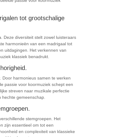
gedeelde passie voor koormuziek
igalen tot grootschalige
Deze diversiteit stelt zowel luisteraars
cate harmonieën van een madrigaal tot
en uitdagingen. Het verkennen van
muziek klassiek benadrukt.
horigheid.
r. Door harmonieus samen te werken
fde passie voor koormuziek schept een
jke streven naar muzikale perfectie
 en hechte gemeenschap.
temgroepen.
 verschillende stemgroepen. Het
 zijn essentieel om tot een
oonheid en complexiteit van klassieke