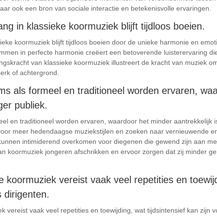
maar ook een bron van sociale interactie en betekenisvolle ervaringen.
 in klassieke koormuziek blijft tijdloos boeien.
ke koormuziek blijft tijdloos boeien door de unieke harmonie en emot
men in perfecte harmonie creëert een betoverende luisterervaring di
ingskracht van klassieke koormuziek illustreert de kracht van muziek o
erk of achtergrond.
s als formeel en traditioneel worden ervaren, wa
ger publiek.
el en traditioneel worden ervaren, waardoor het minder aantrekkelijk i
oor meer hedendaagse muziekstijlen en zoeken naar vernieuwende en e
 kunnen intimiderend overkomen voor diegenen die gewend zijn aan mee
van koormuziek jongeren afschrikken en ervoor zorgen dat zij minder ge
koormuziek vereist vaak veel repetities en toewijdi
 dirigenten.
ereist vaak veel repetities en toewijding, wat tijdsintensief kan zijn 