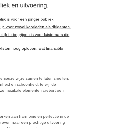
iek en uitvoering.
jk is voor een jonger publiek.
ijn voor zowel koorleden als dirigenten.
jk te begrijpen is voor luisteraars die
listen hoog oplopen, wat financiële
enieuze wijze samen te laten smelten,
nheid en schoonheid, terwijl de
eze muzikale elementen creëert een
erken aan harmonie en perfectie in de
treven naar een prachtige uitvoering