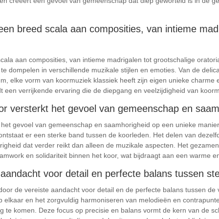
p en creëert een gevoel van gemeenschap dat diep geworteld is in de 
een breed scala aan composities, van intieme madr
ala aan composities, van intieme madrigalen tot grootschalige oratoria. 
 te dompelen in verschillende muzikale stijlen en emoties. Van de deli
m, elke vorm van koormuziek klassiek heeft zijn eigen unieke charme 
edt een verrijkende ervaring die de diepgang en veelzijdigheid van koor
or versterkt het gevoel van gemeenschap en saam
kt het gevoel van gemeenschap en saamhorigheid op een unieke manie
ontstaat er een sterke band tussen de koorleden. Het delen van dezel
heid dat verder reikt dan alleen de muzikale aspecten. Het gezamenli
amwork en solidariteit binnen het koor, wat bijdraagt aan een warme
 aandacht voor detail en perfecte balans tussen s
door de vereiste aandacht voor detail en de perfecte balans tussen de
elkaar en het zorgvuldig harmoniseren van melodieën en contrapunten
 te komen. Deze focus op precisie en balans vormt de kern van de sch