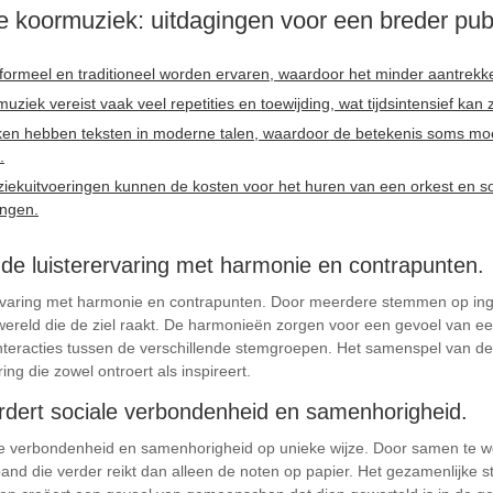
e koormuziek: uitdagingen voor een breder publ
ormeel en traditioneel worden ervaren, waardoor het minder aantrekkeli
iek vereist vaak veel repetities en toewijding, wat tijdsintensief kan z
ken hebben teksten in moderne talen, waardoor de betekenis soms moeili
.
ziekuitvoeringen kunnen de kosten voor het huren van een orkest en so
engen.
t de luisterervaring met harmonie en contrapunten.
rervaring met harmonie en contrapunten. Door meerdere stemmen op ing
kwereld die de ziel raakt. De harmonieën zorgen voor een gevoel van ee
teracties tussen de verschillende stemgroepen. Het samenspel van d
ng die zowel ontroert als inspireert.
rdert sociale verbondenheid en samenhorigheid.
ale verbondenheid en samenhorigheid op unieke wijze. Door samen te w
nd die verder reikt dan alleen de noten op papier. Het gezamenlijke s