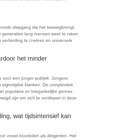
ionele diepgang die het teweegbrengt.
e generaties lang mensen weet te raken
m verbinding te creëren en universele
ardoor het minder
s voor een jonger publiek. Jongere
igentijdse klanken. De complexiteit
r populaire en toegankelijke genres.
neigd zijn om zich te verdiepen in deze
ng, wat tijdsintensief kan
voor zowel koorleden als dirigenten. Het