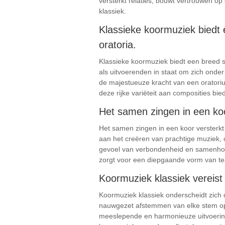
versterkt relaties, bouwt vertrouwen o
klassiek.
Klassieke koormuziek biedt 
oratoria.
Klassieke koormuziek biedt een breed sc
als uitvoerenden in staat om zich onder
de majestueuze kracht van een oratoriu
deze rijke variëteit aan composities bi
Het samen zingen in een ko
Het samen zingen in een koor verster
aan het creëren van prachtige muziek, 
gevoel van verbondenheid en samenhorig
zorgt voor een diepgaande vorm van te
Koormuziek klassiek vereist
Koormuziek klassiek onderscheidt zich 
nauwgezet afstemmen van elke stem op 
meeslepende en harmonieuze uitvoering