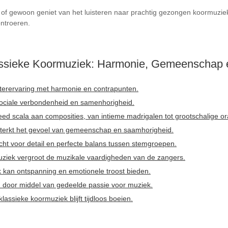
r of gewoon geniet van het luisteren naar prachtig gezongen koormuzie
ontroeren.
ssieke Koormuziek: Harmonie, Gemeenschap e
isterervaring met harmonie en contrapunten.
sociale verbondenheid en samenhorigheid.
ed scala aan composities, van intieme madrigalen tot grootschalige ora
sterkt het gevoel van gemeenschap en saamhorigheid.
cht voor detail en perfecte balans tussen stemgroepen.
uziek vergroot de muzikale vaardigheden van de zangers.
k kan ontspanning en emotionele troost bieden.
door middel van gedeelde passie voor muziek.
ssieke koormuziek blijft tijdloos boeien.