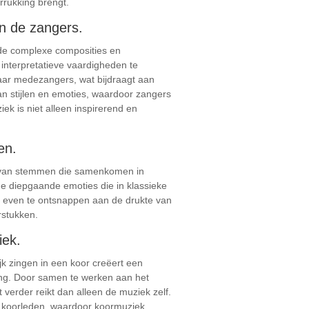
rrukking brengt.
n de zangers.
 de complexe composities en
interpretatieve vaardigheden te
naar medezangers, wat bijdraagt aan
an stijlen en emoties, waardoor zangers
k is niet alleen inspirerend en
en.
ie van stemmen die samenkomen in
e diepgaande emoties die in klassieke
m even te ontsnappen aan de drukte van
rstukken.
iek.
 zingen in een koor creëert een
ang. Door samen te werken aan het
erder reikt dan alleen de muziek zelf.
n koorleden, waardoor koormuziek