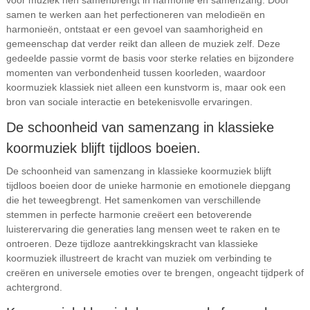
voor muziek hen samenbrengt in harmonie en samenzang. Door
samen te werken aan het perfectioneren van melodieën en
harmonieën, ontstaat er een gevoel van saamhorigheid en
gemeenschap dat verder reikt dan alleen de muziek zelf. Deze
gedeelde passie vormt de basis voor sterke relaties en bijzondere
momenten van verbondenheid tussen koorleden, waardoor
koormuziek klassiek niet alleen een kunstvorm is, maar ook een
bron van sociale interactie en betekenisvolle ervaringen.
De schoonheid van samenzang in klassieke
koormuziek blijft tijdloos boeien.
De schoonheid van samenzang in klassieke koormuziek blijft
tijdloos boeien door de unieke harmonie en emotionele diepgang
die het teweegbrengt. Het samenkomen van verschillende
stemmen in perfecte harmonie creëert een betoverende
luisterervaring die generaties lang mensen weet te raken en te
ontroeren. Deze tijdloze aantrekkingskracht van klassieke
koormuziek illustreert de kracht van muziek om verbinding te
creëren en universele emoties over te brengen, ongeacht tijdperk of
achtergrond.