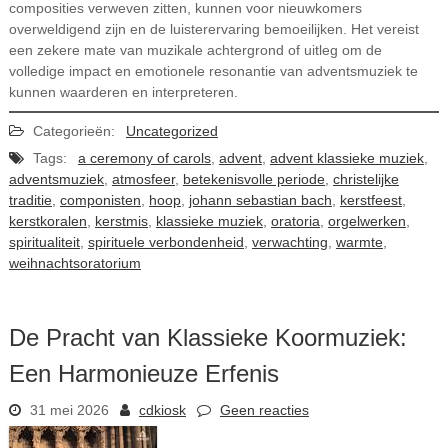
composities verweven zitten, kunnen voor nieuwkomers
overweldigend zijn en de luisterervaring bemoeilijken. Het vereist
een zekere mate van muzikale achtergrond of uitleg om de
volledige impact en emotionele resonantie van adventsmuziek te
kunnen waarderen en interpreteren.
Categorieën:
Uncategorized
Tags:
a ceremony of carols
,
advent
,
advent klassieke muziek
,
adventsmuziek
,
atmosfeer
,
betekenisvolle periode
,
christelijke
traditie
,
componisten
,
hoop
,
johann sebastian bach
,
kerstfeest
,
kerstkoralen
,
kerstmis
,
klassieke muziek
,
oratoria
,
orgelwerken
,
spiritualiteit
,
spirituele verbondenheid
,
verwachting
,
warmte
,
weihnachtsoratorium
De Pracht van Klassieke Koormuziek:
Een Harmonieuze Erfenis
31 mei 2026
cdkiosk
Geen reacties