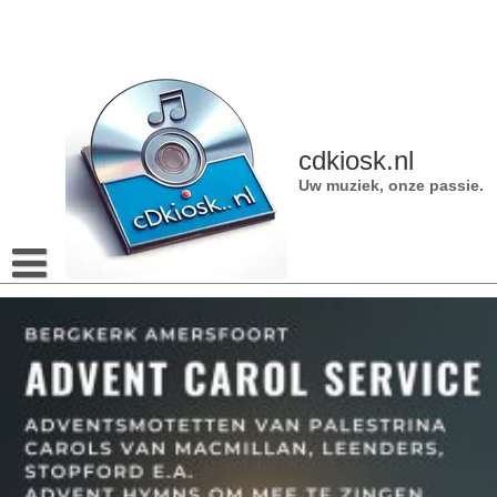
Naar
de
inhoud
gaan
cdkiosk.nl
Uw muziek, onze passie.