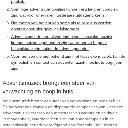
publiek.
Sommige adventscomposities kunnen erg lang en complex
zijn, wat voor onervaren luisteraars uitdagend kan zijn.
Het thema van advent kan soms als te religieus worden
ervaren door niet-gelovige luisteraars.
Adventsconcerten en uitvoeringen van klassieke muziek
kunnen seizoensgebonden zijn, waardoor ze beperkt
beschikbaar zijn buiten de adventsperiode.
Voor mensen die niet bekend zijn met klassieke muziek, kan de
symboliek en context van adventsmuziek moeilijk te begrijpen
zijn.
Adventsmuziek brengt een sfeer van
verwachting en hoop in huis.
Adventsmuziek brengt een sfeer van verwachting en hoop in huis.
De betoverende klanken en diepgaande composities van klassieke
adventsmuziek creëren een atmosfeer van warmte en spirituele
verbondenheid, waardoor men zich kan onderdompelen in de
betekenisvolle periode voorafgaand aan Kerstmis. Het luisteren