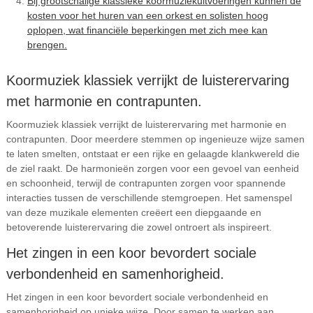
Bij grootschalige klassieke koormuziekuitvoeringen kunnen de
kosten voor het huren van een orkest en solisten hoog
oplopen, wat financiële beperkingen met zich mee kan
brengen.
Koormuziek klassiek verrijkt de luisterervaring
met harmonie en contrapunten.
Koormuziek klassiek verrijkt de luisterervaring met harmonie en
contrapunten. Door meerdere stemmen op ingenieuze wijze samen
te laten smelten, ontstaat er een rijke en gelaagde klankwereld die
de ziel raakt. De harmonieën zorgen voor een gevoel van eenheid
en schoonheid, terwijl de contrapunten zorgen voor spannende
interacties tussen de verschillende stemgroepen. Het samenspel
van deze muzikale elementen creëert een diepgaande en
betoverende luisterervaring die zowel ontroert als inspireert.
Het zingen in een koor bevordert sociale
verbondenheid en samenhorigheid.
Het zingen in een koor bevordert sociale verbondenheid en
samenhorigheid op unieke wijze. Door samen te werken aan