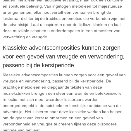
bieden niet alleen een auditieve ervaring, maar ook een culturele
en spirituele beleving. Van ingetogen melodieën tot majestueuze
arrangementen, elke noot vertelt een verhaal en brengt de
luisteraar dichter bij de tradities en emoties die verbonden zijn met
de adventstijd. Laat u inspireren door de tijdloze klanken en laat
deze muzikale schatten u onderdompelen in een atmosfeer van
verwachting en vreugde.
Klassieke adventscomposities kunnen zorgen
voor een gevoel van vreugde en verwondering,
passend bij de kerstperiode.
Klassieke adventscomposities kunnen zorgen voor een gevoel van
vreugde en verwondering, passend bij de kerstperiode. De
prachtige melodieën en diepgaande teksten van deze
muziekstukken brengen een sfeer van warmte en betekenisvolle
reflectie met zich mee, waardoor luisteraars worden
ondergedompeld in de spirituele en feestelijke ambiance van de
adventstijd. Het luisteren naar deze klassieke werken kan helpen
om de geest van kerst te omarmen en een gevoel van
verbondenheid en vreugde te creëren tijdens deze bijzondere
periode van het jaar.