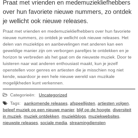
Praat met vrienden en medemuziekliefhebbers
over hun favoriete nieuwe nummers, zo ontdek
je wellicht ook nieuwe releases.
Praat met vrienden en medemuziekliefhebbers over hun favoriete
nieuwe nummers, zo ontdek je wellicht ook nieuwe releases. Het
delen van muziektips en aanbevelingen met anderen kan een
geweldige manier zijn om verborgen pareltjes te ontdekken en je
horizon te verbreden als het gaat om de nieuwste muziek. Door te
luisteren naar wat anderen enthousiast maakt, kun je jezelf
openstellen voor genres en artiesten die je misschien nog niet
kende, waardoor je een hele nieuwe wereld van muzikale
mogelijkheden kunt verkennen.
Categorieën:
Uncategorized
Tags:
aankomende releases
,
afspeellijsten
,
artiesten volgen
,
beleef muziek op een nieuwe manier
,
blijf op de hoogte
,
diversiteit
in muziek
,
muziek ontdekken
,
muziekblogs
,
muziekwebsites
,
nieuwste releases
,
sociale media
,
streamingdiensten