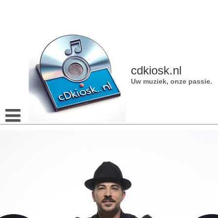
Naar
de
inhoud
gaan
cdkiosk.nl
Uw muziek, onze passie.