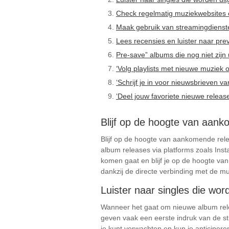
Check regelmatig muziekwebsites 
Maak gebruik van streamingdienst
Lees recensies en luister naar pre
Pre-save” albums die nog niet zijn 
‘Volg playlists met nieuwe muziek 
‘Schrijf je in voor nieuwsbrieven v
‘Deel jouw favoriete nieuwe relea
Blijf op de hoogte van aank
Blijf op de hoogte van aankomende rele
album releases via platforms zoals Inst
komen gaat en blijf je op de hoogte van
dankzij de directe verbinding met de mu
Luister naar singles die wor
Wanneer het gaat om nieuwe album relea
geven vaak een eerste indruk van de st
je kunt verwachten en kun je anticiper