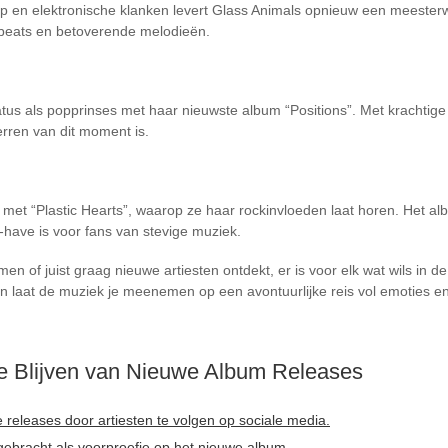
 en elektronische klanken levert Glass Animals opnieuw een meester
 beats en betoverende melodieën.
atus als popprinses met haar nieuwste album “Positions”. Met krachti
rren van dit moment is.
n met “Plastic Hearts”, waarop ze haar rockinvloeden laat horen. Het a
-have is voor fans van stevige muziek.
n of juist graag nieuwe artiesten ontdekt, er is voor elk wat wils in 
en laat de muziek je meenemen op een avontuurlijke reis vol emoties en c
e Blijven van Nieuwe Album Releases
releases door artiesten te volgen op sociale media.
tgebracht als voorproefje op het nieuwe album.