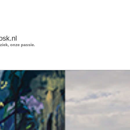
osk.nl
iek, onze passie.