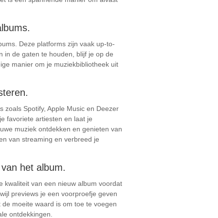
albums.
ums. Deze platforms zijn vaak up-to-
n de gaten te houden, blijf je op de
ige manier om je muziekbibliotheek uit
steren.
s zoals Spotify, Apple Music en Deezer
 favoriete artiesten en laat je
ieuwe muziek ontdekken en genieten van
en van streaming en verbreed je
t van het album.
de kwaliteit van een nieuw album voordat
rwijl previews je een voorproefje geven
t de moeite waard is om toe te voegen
ale ontdekkingen.