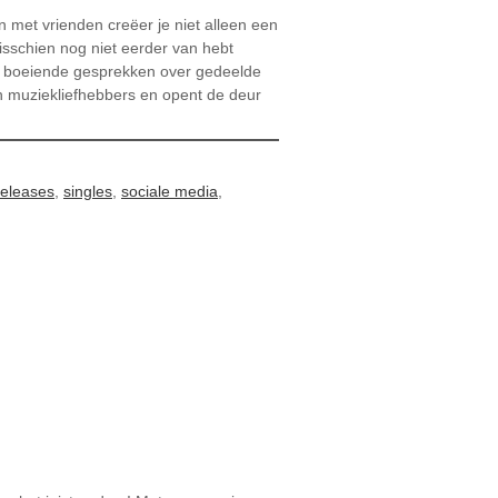
 met vrienden creëer je niet alleen een
isschien nog niet eerder van hebt
tot boeiende gesprekken over gedeelde
n muziekliefhebbers en opent de deur
releases
,
singles
,
sociale media
,