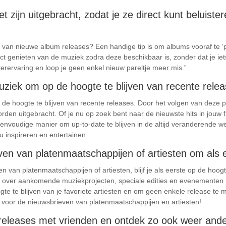
t zijn uitgebracht, zodat je ze direct kunt beluis
ijn van nieuwe album releases? Een handige tip is om albums vooraf te ‘pr
ct genieten van de muziek zodra deze beschikbaar is, zonder dat je iet
erervaring en loop je geen enkel nieuw pareltje meer mis.”
uziek om op de hoogte te blijven van recente relea
de hoogte te blijven van recente releases. Door het volgen van deze pla
en uitgebracht. Of je nu op zoek bent naar de nieuwste hits in jouw 
 eenvoudige manier om up-to-date te blijven in de altijd veranderende w
ou inspireren en entertainen.
ieven van platenmaatschappijen of artiesten om als e
ven van platenmaatschappijen of artiesten, blijf je als eerste op de ho
e over aankomende muziekprojecten, speciale edities en evenementen re
te te blijven van je favoriete artiesten en om geen enkele release te 
n voor de nieuwsbrieven van platenmaatschappijen en artiesten!
 releases met vrienden en ontdek zo ook weer ande