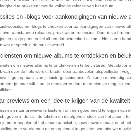
righeid te prikkelen voor de volledige release van het album.
sites en -blogs voor aankondigingen van nieuwe 
ziekwebsites en -blogs te checken voor aankondigingen van nieuwe alb
e over aanstaande releases, previews en recensies. Door deze bronnen i
jes en mis je geen enkel album dat binnenkort uitkomt. Het is een hand
an wat er speelt in de muziekwereld.
diensten om nieuwe albums te ontdekken en belui
nsten om nieuwe albums te ontdekken en te beluisteren. Met platform
van over de hele wereld. Blader door aanbevolen afspeellijsten, volg je
evelingen op basis van je luistergeschiedenis. Zo kun je eenvoudig n
anneer je maar wilt. Laat je meevoeren door de oneindige mogelijkhed
likken.
ar previews om een idee te krijgen van de kwalitei
e lezen en naar previews te luisteren om een goed beeld te krijgen van 
ht geven in de stijl, de teksten en de algehele sfeer van het album, te
 je beter bepalen of het album aansluit bij jouw muzieksmaak en of he
eurstellingen te voorkomen en om optimaal te genieten van nieuwe muzik