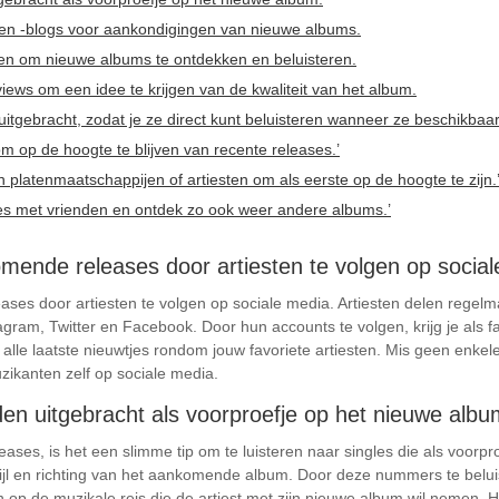
en -blogs voor aankondigingen van nieuwe albums.
en om nieuwe albums te ontdekken en beluisteren.
views om een idee te krijgen van de kwaliteit van het album.
uitgebracht, zodat je ze direct kunt beluisteren wanneer ze beschikbaar 
om op de hoogte te blijven van recente releases.’
an platenmaatschappijen of artiesten om als eerste op de hoogte te zijn.
ses met vrienden en ontdek zo ook weer andere albums.’
omende releases door artiesten te volgen op social
ases door artiesten te volgen op sociale media. Artiesten delen regel
agram, Twitter en Facebook. Door hun accounts te volgen, krijg je als 
 alle laatste nieuwtjes rondom jouw favoriete artiesten. Mis geen enkele
zikanten zelf op sociale media.
den uitgebracht als voorproefje op het nieuwe albu
ses, is het een slimme tip om te luisteren naar singles die als voorpr
ijl en richting van het aankomende album. Door deze nummers te beluist
en op de muzikale reis die de artiest met zijn nieuwe album wil nemen.