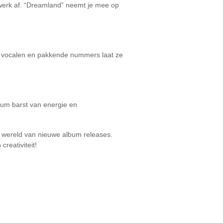
werk af. “Dreamland” neemt je mee op
ge vocalen en pakkende nummers laat ze
lbum barst van energie en
de wereld van nieuwe album releases.
reativiteit!