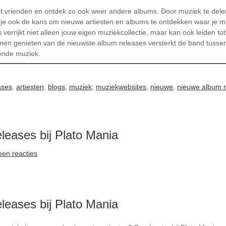
t vrienden en ontdek zo ook weer andere albums. Door muziek te delen
jg je ook de kans om nieuwe artiesten en albums te ontdekken waar je m
 verrijkt niet alleen jouw eigen muziekcollectie, maar kan ook leiden 
men genieten van de nieuwste album releases versterkt de band tusse
rende muziek.
ases
,
artiesten
,
blogs
,
muziek
,
muziekwebsites
,
nieuwe
,
nieuwe album 
eases bij Plato Mania
en reacties
eases bij Plato Mania