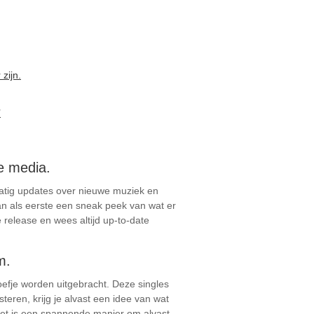
zijn.
’
e media.
matig updates over nieuwe muziek en
fan als eerste een sneak peek van wat er
 release en wees altijd up-to-date
m.
oefje worden uitgebracht. Deze singles
eren, krijg je alvast een idee van wat
 Het is een spannende manier om alvast