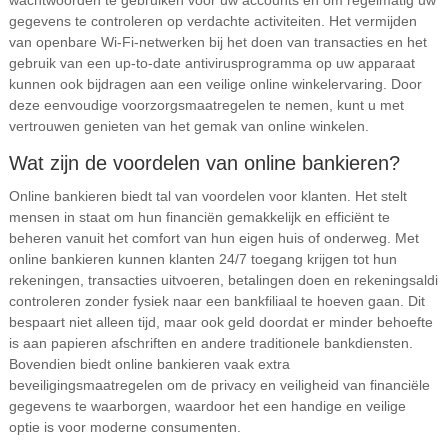
wachtwoorden te gebruiken voor uw accounts en om regelmatig uw
gegevens te controleren op verdachte activiteiten. Het vermijden
van openbare Wi-Fi-netwerken bij het doen van transacties en het
gebruik van een up-to-date antivirusprogramma op uw apparaat
kunnen ook bijdragen aan een veilige online winkelervaring. Door
deze eenvoudige voorzorgsmaatregelen te nemen, kunt u met
vertrouwen genieten van het gemak van online winkelen.
Wat zijn de voordelen van online bankieren?
Online bankieren biedt tal van voordelen voor klanten. Het stelt
mensen in staat om hun financiën gemakkelijk en efficiënt te
beheren vanuit het comfort van hun eigen huis of onderweg. Met
online bankieren kunnen klanten 24/7 toegang krijgen tot hun
rekeningen, transacties uitvoeren, betalingen doen en rekeningsaldi
controleren zonder fysiek naar een bankfiliaal te hoeven gaan. Dit
bespaart niet alleen tijd, maar ook geld doordat er minder behoefte
is aan papieren afschriften en andere traditionele bankdiensten.
Bovendien biedt online bankieren vaak extra
beveiligingsmaatregelen om de privacy en veiligheid van financiële
gegevens te waarborgen, waardoor het een handige en veilige
optie is voor moderne consumenten.