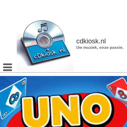
Naar
de
inhoud
gaan
cdkiosk.nl
Uw muziek, onze passie.