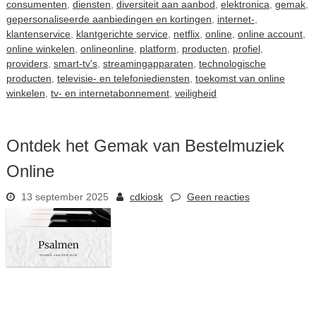
consumenten
,
diensten
,
diversiteit aan aanbod
,
elektronica
,
gemak
,
gepersonaliseerde aanbiedingen en kortingen
,
internet-
,
klantenservice
,
klantgerichte service
,
netflix
,
online
,
online account
,
online winkelen
,
onlineonline
,
platform
,
producten
,
profiel
,
providers
,
smart-tv's
,
streamingapparaten
,
technologische
producten
,
televisie- en telefoniediensten
,
toekomst van online
winkelen
,
tv- en internetabonnement
,
veiligheid
Ontdek het Gemak van Bestelmuziek
Online
13 september 2025
cdkiosk
Geen reacties