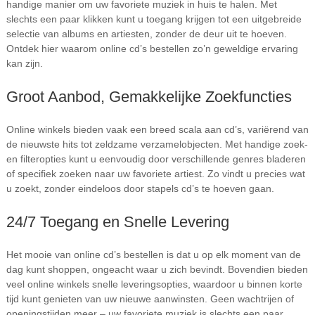
handige manier om uw favoriete muziek in huis te halen. Met
slechts een paar klikken kunt u toegang krijgen tot een uitgebreide
selectie van albums en artiesten, zonder de deur uit te hoeven.
Ontdek hier waarom online cd’s bestellen zo’n geweldige ervaring
kan zijn.
Groot Aanbod, Gemakkelijke Zoekfuncties
Online winkels bieden vaak een breed scala aan cd’s, variërend van
de nieuwste hits tot zeldzame verzamelobjecten. Met handige zoek-
en filteropties kunt u eenvoudig door verschillende genres bladeren
of specifiek zoeken naar uw favoriete artiest. Zo vindt u precies wat
u zoekt, zonder eindeloos door stapels cd’s te hoeven gaan.
24/7 Toegang en Snelle Levering
Het mooie van online cd’s bestellen is dat u op elk moment van de
dag kunt shoppen, ongeacht waar u zich bevindt. Bovendien bieden
veel online winkels snelle leveringsopties, waardoor u binnen korte
tijd kunt genieten van uw nieuwe aanwinsten. Geen wachtrijen of
openingstijden meer – uw favoriete muziek is slechts een paar