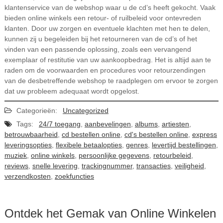
klantenservice van de webshop waar u de cd’s heeft gekocht. Vaak
bieden online winkels een retour- of ruilbeleid voor ontevreden
klanten. Door uw zorgen en eventuele klachten met hen te delen,
kunnen zij u begeleiden bij het retourneren van de cd’s of het
vinden van een passende oplossing, zoals een vervangend
exemplaar of restitutie van uw aankoopbedrag. Het is altijd aan te
raden om de voorwaarden en procedures voor retourzendingen
van de desbetreffende webshop te raadplegen om ervoor te zorgen
dat uw probleem adequaat wordt opgelost.
Categorieën:
Uncategorized
Tags:
24/7 toegang
,
aanbevelingen
,
albums
,
artiesten
,
betrouwbaarheid
,
cd bestellen online
,
cd's bestellen online
,
express
leveringsopties
,
flexibele betaalopties
,
genres
,
levertijd bestellingen
,
muziek
,
online winkels
,
persoonlijke gegevens
,
retourbeleid
,
reviews
,
snelle levering
,
trackingnummer
,
transacties
,
veiligheid
,
verzendkosten
,
zoekfuncties
Ontdek het Gemak van Online Winkelen