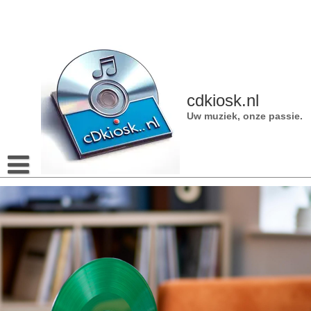
Naar
de
inhoud
gaan
cdkiosk.nl
Uw muziek, onze passie.