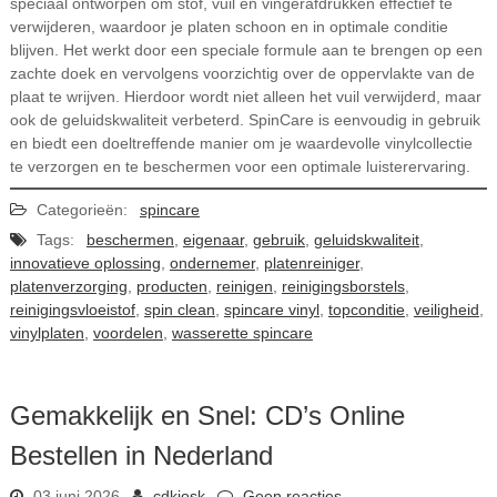
speciaal ontworpen om stof, vuil en vingerafdrukken effectief te
verwijderen, waardoor je platen schoon en in optimale conditie
blijven. Het werkt door een speciale formule aan te brengen op een
zachte doek en vervolgens voorzichtig over de oppervlakte van de
plaat te wrijven. Hierdoor wordt niet alleen het vuil verwijderd, maar
ook de geluidskwaliteit verbeterd. SpinCare is eenvoudig in gebruik
en biedt een doeltreffende manier om je waardevolle vinylcollectie
te verzorgen en te beschermen voor een optimale luisterervaring.
Categorieën:
spincare
Tags:
beschermen
,
eigenaar
,
gebruik
,
geluidskwaliteit
,
innovatieve oplossing
,
ondernemer
,
platenreiniger
,
platenverzorging
,
producten
,
reinigen
,
reinigingsborstels
,
reinigingsvloeistof
,
spin clean
,
spincare vinyl
,
topconditie
,
veiligheid
,
vinylplaten
,
voordelen
,
wasserette spincare
Gemakkelijk en Snel: CD’s Online
Bestellen in Nederland
03 juni 2026
cdkiosk
Geen reacties