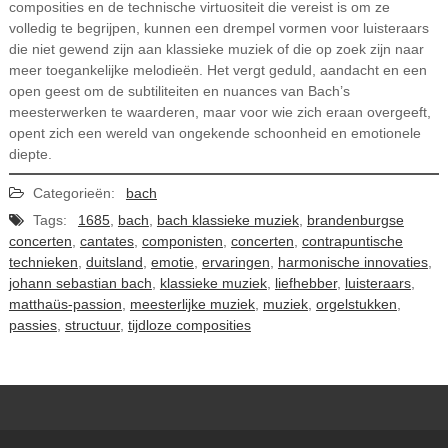
composities en de technische virtuositeit die vereist is om ze
volledig te begrijpen, kunnen een drempel vormen voor luisteraars
die niet gewend zijn aan klassieke muziek of die op zoek zijn naar
meer toegankelijke melodieën. Het vergt geduld, aandacht en een
open geest om de subtiliteiten en nuances van Bach’s
meesterwerken te waarderen, maar voor wie zich eraan overgeeft,
opent zich een wereld van ongekende schoonheid en emotionele
diepte.
Categorieën:
bach
Tags:
1685
,
bach
,
bach klassieke muziek
,
brandenburgse
concerten
,
cantates
,
componisten
,
concerten
,
contrapuntische
technieken
,
duitsland
,
emotie
,
ervaringen
,
harmonische innovaties
,
johann sebastian bach
,
klassieke muziek
,
liefhebber
,
luisteraars
,
matthaüs-passion
,
meesterlijke muziek
,
muziek
,
orgelstukken
,
passies
,
structuur
,
tijdloze composities