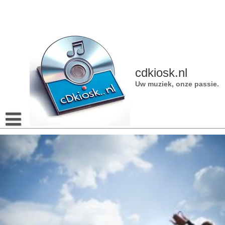
Naar
de
inhoud
gaan
cdkiosk.nl
Uw muziek, onze passie.