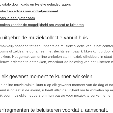
 digitale downloads en fysieke geluidsdragers
contact en advies van winkelpersoneel
oals in een platenzaak
 maken zonder de mogelijkheid om vooraf te luisteren
uitgebreide muziekcollectie vanuit huis.
akkelijk toegang tot een uitgebreide muziekcollectie vanuit het comfo
albums of zeldzame opnames, met slechts een paar klikken kunt u doo
kken. Het gemak van online winkelen stelt muziekliefhebbers in staat
ieuwe artiesten te ontdekken, waardoor de beleving van het luisteren n
 elk gewenst moment te kunnen winkelen.
en online muziekwinkel kunt u op elk gewenst moment van de dag of n
nd is of laat in de avond, u heeft altijd de vrijheid om te winkelen op e
elijk voor muziekliefhebbers om hun passie voor muziek te verkennen e
erfragmenten te beluisteren voordat u aanschaft.