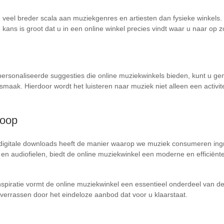
 veel breder scala aan muziekgenres en artiesten dan fysieke winkels
e kans is groot dat u in een online winkel precies vindt waar u naar op 
rsonaliseerde suggesties die online muziekwinkels bieden, kunt u gem
 smaak. Hierdoor wordt het luisteren naar muziek niet alleen een activi
koop
igitale downloads heeft de manier waarop we muziek consumeren ingr
s en audiofielen, biedt de online muziekwinkel een moderne en efficiënt
 inspiratie vormt de online muziekwinkel een essentieel onderdeel van
u verrassen door het eindeloze aanbod dat voor u klaarstaat.