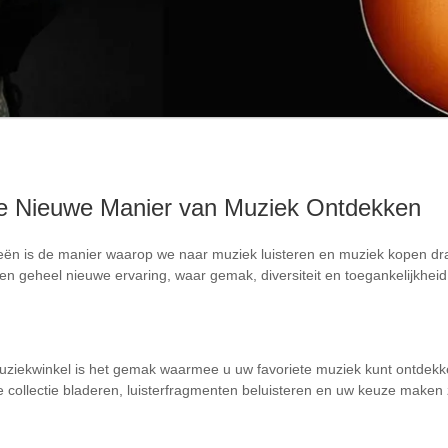
De Nieuwe Manier van Muziek Ontdekken
eën is de manier waarop we naar muziek luisteren en muziek kopen dra
n geheel nieuwe ervaring, waar gemak, diversiteit en toegankelijkheid
muziekwinkel is het gemak waarmee u uw favoriete muziek kunt ontdekk
e collectie bladeren, luisterfragmenten beluisteren en uw keuze maken