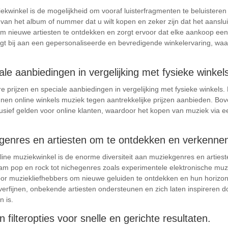
kwinkel is de mogelijkheid om vooraf luisterfragmenten te beluisteren
 van het album of nummer dat u wilt kopen en zeker zijn dat het aanslu
om nieuwe artiesten te ontdekken en zorgt ervoor dat elke aankoop een
gt bij aan een gepersonaliseerde en bevredigende winkelervaring, waar
ale aanbiedingen in vergelijking met fysieke winkel
e prijzen en speciale aanbiedingen in vergelijking met fysieke winkels
nen online winkels muziek tegen aantrekkelijke prijzen aanbieden. Bove
usief gelden voor online klanten, waardoor het kopen van muziek via ee
kgenres en artiesten om te ontdekken en verkenne
ine muziekwinkel is de enorme diversiteit aan muziekgenres en artiest
m pop en rock tot nichegenres zoals experimentele elektronische muzi
or muziekliefhebbers om nieuwe geluiden te ontdekken en hun horizon
rfijnen, onbekende artiesten ondersteunen en zich laten inspireren doo
n is.
 filteropties voor snelle en gerichte resultaten.