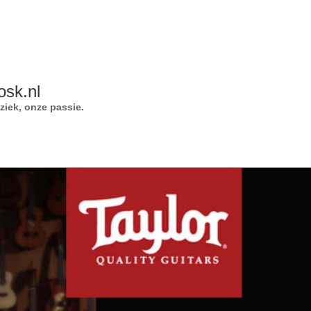
osk.nl
iek, onze passie.