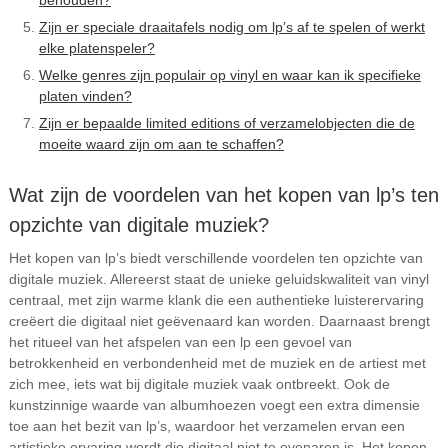
Zijn er speciale draaitafels nodig om lp’s af te spelen of werkt
elke platenspeler?
Welke genres zijn populair op vinyl en waar kan ik specifieke
platen vinden?
Zijn er bepaalde limited editions of verzamelobjecten die de
moeite waard zijn om aan te schaffen?
Wat zijn de voordelen van het kopen van lp’s ten
opzichte van digitale muziek?
Het kopen van lp’s biedt verschillende voordelen ten opzichte van
digitale muziek. Allereerst staat de unieke geluidskwaliteit van vinyl
centraal, met zijn warme klank die een authentieke luisterervaring
creëert die digitaal niet geëvenaard kan worden. Daarnaast brengt
het ritueel van het afspelen van een lp een gevoel van
betrokkenheid en verbondenheid met de muziek en de artiest met
zich mee, iets wat bij digitale muziek vaak ontbreekt. Ook de
kunstzinnige waarde van albumhoezen voegt een extra dimensie
toe aan het bezit van lp’s, waardoor het verzamelen ervan een
artistieke ervaring wordt die digitaal niet te evenaren is. Het kopen