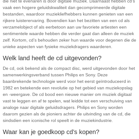
die niet te evenaren is door digitale muziek. Daarnaast hebben cd’s
vaak een hogere geluidskwaliteit dan gecomprimeerde digitale
bestanden, waardoor muziekliefhebbers kunnen genieten van een
rijkere luisterervaring. Bovendien kan het bezitten van een cd als
verzamelobject of als eerbetoon aan uw favoriete artiesten een
sentimentele waarde hebben die verder gaat dan alleen de muziek
zelf. Kortom, cd’s behouden zeker hun waarde voor degenen die de
unieke aspecten van fysieke muziekdragers waarderen.
Welk land heeft de cd uitgevonden?
De cd, ook bekend als de compact disc, werd uitgevonden door het
samenwerkingsverband tussen Philips en Sony. Deze
baanbrekende technologie werd voor het eerst geïntroduceerd in
1982 en betekende een revolutie op het gebied van muziekopslag
en -weergave. De cd bood een nieuwe manier om muziek digitaal
vast te leggen en af te spelen, wat leidde tot een verschuiving van
analoge naar digitale geluidsdragers. Philips en Sony worden
daarom gezien als de pioniers achter de uitvinding van de cd, die
sindsdien een iconische rol speelt in de muziekindustrie.
Waar kan je goedkoop cd’s kopen?