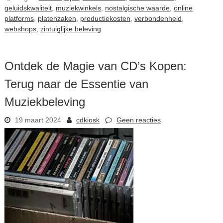
geluidskwaliteit
,
muziekwinkels
,
nostalgische waarde
,
online
platforms
,
platenzaken
,
productiekosten
,
verbondenheid
,
webshops
,
zintuiglijke beleving
Ontdek de Magie van CD’s Kopen:
Terug naar de Essentie van
Muziekbeleving
19 maart 2024
cdkiosk
Geen reacties