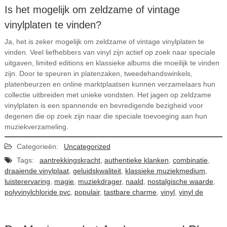
Is het mogelijk om zeldzame of vintage
vinylplaten te vinden?
Ja, het is zeker mogelijk om zeldzame of vintage vinylplaten te
vinden. Veel liefhebbers van vinyl zijn actief op zoek naar speciale
uitgaven, limited editions en klassieke albums die moeilijk te vinden
zijn. Door te speuren in platenzaken, tweedehandswinkels,
platenbeurzen en online marktplaatsen kunnen verzamelaars hun
collectie uitbreiden met unieke vondsten. Het jagen op zeldzame
vinylplaten is een spannende en bevredigende bezigheid voor
degenen die op zoek zijn naar die speciale toevoeging aan hun
muziekverzameling.
Categorieën:
Uncategorized
Tags:
aantrekkingskracht
,
authentieke klanken
,
combinatie
,
draaiende vinylplaat
,
geluidskwaliteit
,
klassieke muziekmedium
,
luisterervaring
,
magie
,
muziekdrager
,
naald
,
nostalgische waarde
,
polyvinylchloride pvc
,
populair
,
tastbare charme
,
vinyl
,
vinyl de