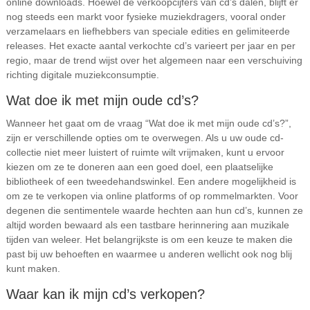
online downloads. Hoewel de verkoopcijfers van cd’s dalen, blijft er
nog steeds een markt voor fysieke muziekdragers, vooral onder
verzamelaars en liefhebbers van speciale edities en gelimiteerde
releases. Het exacte aantal verkochte cd’s varieert per jaar en per
regio, maar de trend wijst over het algemeen naar een verschuiving
richting digitale muziekconsumptie.
Wat doe ik met mijn oude cd’s?
Wanneer het gaat om de vraag “Wat doe ik met mijn oude cd’s?”,
zijn er verschillende opties om te overwegen. Als u uw oude cd-
collectie niet meer luistert of ruimte wilt vrijmaken, kunt u ervoor
kiezen om ze te doneren aan een goed doel, een plaatselijke
bibliotheek of een tweedehandswinkel. Een andere mogelijkheid is
om ze te verkopen via online platforms of op rommelmarkten. Voor
degenen die sentimentele waarde hechten aan hun cd’s, kunnen ze
altijd worden bewaard als een tastbare herinnering aan muzikale
tijden van weleer. Het belangrijkste is om een keuze te maken die
past bij uw behoeften en waarmee u anderen wellicht ook nog blij
kunt maken.
Waar kan ik mijn cd’s verkopen?