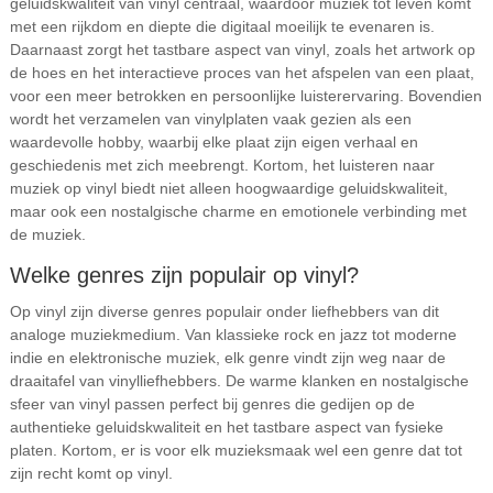
geluidskwaliteit van vinyl centraal, waardoor muziek tot leven komt
met een rijkdom en diepte die digitaal moeilijk te evenaren is.
Daarnaast zorgt het tastbare aspect van vinyl, zoals het artwork op
de hoes en het interactieve proces van het afspelen van een plaat,
voor een meer betrokken en persoonlijke luisterervaring. Bovendien
wordt het verzamelen van vinylplaten vaak gezien als een
waardevolle hobby, waarbij elke plaat zijn eigen verhaal en
geschiedenis met zich meebrengt. Kortom, het luisteren naar
muziek op vinyl biedt niet alleen hoogwaardige geluidskwaliteit,
maar ook een nostalgische charme en emotionele verbinding met
de muziek.
Welke genres zijn populair op vinyl?
Op vinyl zijn diverse genres populair onder liefhebbers van dit
analoge muziekmedium. Van klassieke rock en jazz tot moderne
indie en elektronische muziek, elk genre vindt zijn weg naar de
draaitafel van vinylliefhebbers. De warme klanken en nostalgische
sfeer van vinyl passen perfect bij genres die gedijen op de
authentieke geluidskwaliteit en het tastbare aspect van fysieke
platen. Kortom, er is voor elk muzieksmaak wel een genre dat tot
zijn recht komt op vinyl.