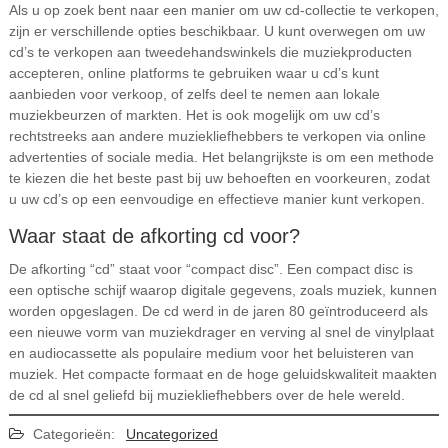
Als u op zoek bent naar een manier om uw cd-collectie te verkopen,
zijn er verschillende opties beschikbaar. U kunt overwegen om uw
cd’s te verkopen aan tweedehandswinkels die muziekproducten
accepteren, online platforms te gebruiken waar u cd’s kunt
aanbieden voor verkoop, of zelfs deel te nemen aan lokale
muziekbeurzen of markten. Het is ook mogelijk om uw cd’s
rechtstreeks aan andere muziekliefhebbers te verkopen via online
advertenties of sociale media. Het belangrijkste is om een methode
te kiezen die het beste past bij uw behoeften en voorkeuren, zodat
u uw cd’s op een eenvoudige en effectieve manier kunt verkopen.
Waar staat de afkorting cd voor?
De afkorting “cd” staat voor “compact disc”. Een compact disc is
een optische schijf waarop digitale gegevens, zoals muziek, kunnen
worden opgeslagen. De cd werd in de jaren 80 geïntroduceerd als
een nieuwe vorm van muziekdrager en verving al snel de vinylplaat
en audiocassette als populaire medium voor het beluisteren van
muziek. Het compacte formaat en de hoge geluidskwaliteit maakten
de cd al snel geliefd bij muziekliefhebbers over de hele wereld.
Categorieën:
Uncategorized