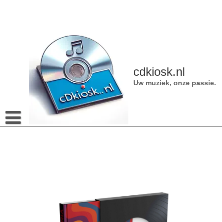
Naar
de
inhoud
gaan
cdkiosk.nl
Uw muziek, onze passie.