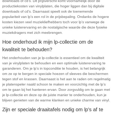
downloads of cd’s. Dit prijsverschil komt voornamelijk door de
productiekosten van vinylplaten, die hoger liggen dan bij digitale
downloads of cd’s. Daarnaast speelt ook de toenemende
populariteit van lp’s een rol in de prijsbepaling. Ondanks de hogere
kosten kiezen veel muziekliefhebbers toch voor lp’s vanwege de
unieke luisterervaring en de nostalgische waarde die deze fysieke
muziekdragers met zich meebrengen.
Hoe onderhoud ik mijn lp-collectie om de
kwaliteit te behouden?
Het onderhouden van je lp-collectie is essentieel om de kwaliteit
van je vinylplaten te behouden en een optimale luisterervaring te
garanderen. Om je lp’s in topconditie te houden, is het belangrijk
om ze op te bergen in speciale hoezen of sleeves die beschermen
tegen stof en krassen. Daarnaast is het aan te raden om regelmatig
je platenspeler naald schoon te maken en voorzichtig met de lp’s
om te gaan bij het hanteren ervan. Door zorgvuldig om te gaan met
je lp-collectie en deze op de juiste manier te onderhouden, kun je
blijven genieten van de warme klanken en unieke charme van vinyl.
Zijn er speciale draaitafels nodig om lp’s af te