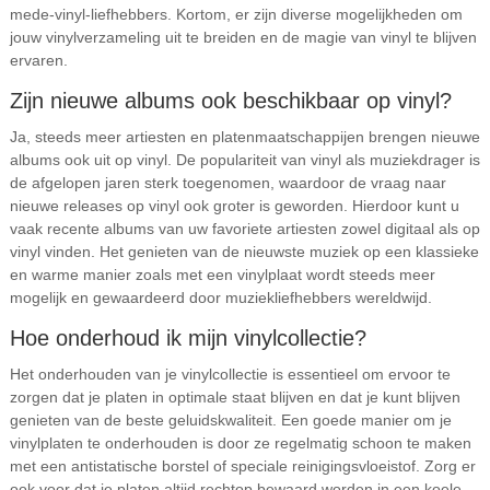
mede-vinyl-liefhebbers. Kortom, er zijn diverse mogelijkheden om
jouw vinylverzameling uit te breiden en de magie van vinyl te blijven
ervaren.
Zijn nieuwe albums ook beschikbaar op vinyl?
Ja, steeds meer artiesten en platenmaatschappijen brengen nieuwe
albums ook uit op vinyl. De populariteit van vinyl als muziekdrager is
de afgelopen jaren sterk toegenomen, waardoor de vraag naar
nieuwe releases op vinyl ook groter is geworden. Hierdoor kunt u
vaak recente albums van uw favoriete artiesten zowel digitaal als op
vinyl vinden. Het genieten van de nieuwste muziek op een klassieke
en warme manier zoals met een vinylplaat wordt steeds meer
mogelijk en gewaardeerd door muziekliefhebbers wereldwijd.
Hoe onderhoud ik mijn vinylcollectie?
Het onderhouden van je vinylcollectie is essentieel om ervoor te
zorgen dat je platen in optimale staat blijven en dat je kunt blijven
genieten van de beste geluidskwaliteit. Een goede manier om je
vinylplaten te onderhouden is door ze regelmatig schoon te maken
met een antistatische borstel of speciale reinigingsvloeistof. Zorg er
ook voor dat je platen altijd rechtop bewaard worden in een koele