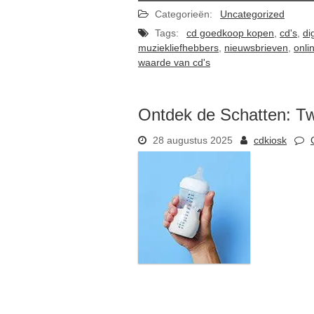
Categorieën:
Uncategorized
Tags:
cd goedkoop kopen
,
cd's
,
di
muziekliefhebbers
,
nieuwsbrieven
,
onli
waarde van cd's
Ontdek de Schatten: T
28 augustus 2025
cdkiosk