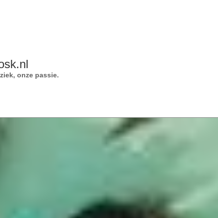
osk.nl
iek, onze passie.