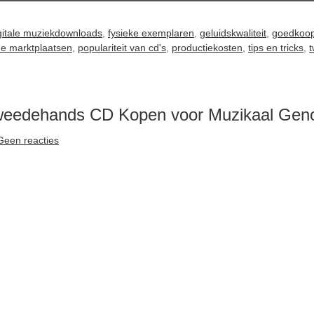
gitale muziekdownloads
,
fysieke exemplaren
,
geluidskwaliteit
,
goedkoo
ne marktplaatsen
,
populariteit van cd's
,
productiekosten
,
tips en tricks
,
weedehands CD Kopen voor Muzikaal Gen
Geen reacties