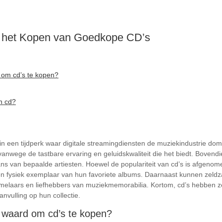
r het Kopen van Goedkope CD’s
 om cd’s te kopen?
n cd?
fs in een tijdperk waar digitale streamingdiensten de muziekindustrie do
t vanwege de tastbare ervaring en geluidskwaliteit die het biedt. Bove
ns van bepaalde artiesten. Hoewel de populariteit van cd’s is afgenom
n fysiek exemplaar van hun favoriete albums. Daarnaast kunnen zeldza
melaars en liefhebbers van muziekmemorabilia. Kortom, cd’s hebben z
nvulling op hun collectie.
e waard om cd’s te kopen?