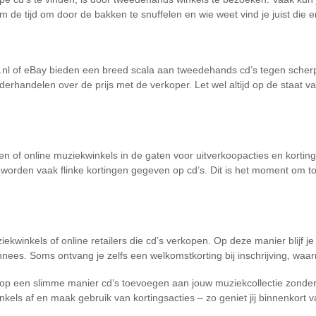
em de tijd om door de bakken te snuffelen en wie weet vind je juist die 
.nl of eBay bieden een breed scala aan tweedehands cd’s tegen scherpe
derhandelen over de prijs met de verkoper. Let wel altijd op de staat v
n of online muziekwinkels in de gaten voor uitverkoopacties en korti
worden vaak flinke kortingen gegeven op cd’s. Dit is het moment om toe 
iekwinkels of online retailers die cd’s verkopen. Op deze manier blijf 
onnees. Soms ontvang je zelfs een welkomstkorting bij inschrijving, wa
 op een slimme manier cd’s toevoegen aan jouw muziekcollectie zonder d
nkels af en maak gebruik van kortingsacties – zo geniet jij binnenkort 