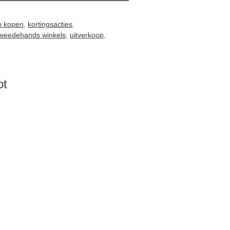
p kopen
,
kortingsacties
,
tweedehands winkels
,
uitverkoop
,
ot