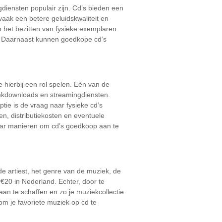
gdiensten populair zijn. Cd’s bieden een
 vaak een betere geluidskwaliteit en
 het bezitten van fysieke exemplaren
ng. Daarnaast kunnen goedkope cd’s
e hierbij een rol spelen. Eén van de
uziekdownloads en streamingdiensten.
ie is de vraag naar fysieke cd’s
, distributiekosten en eventuele
naar manieren om cd’s goedkoop aan te
de artiest, het genre van de muziek, de
 €20 in Nederland. Echter, door te
aan te schaffen en zo je muziekcollectie
om je favoriete muziek op cd te