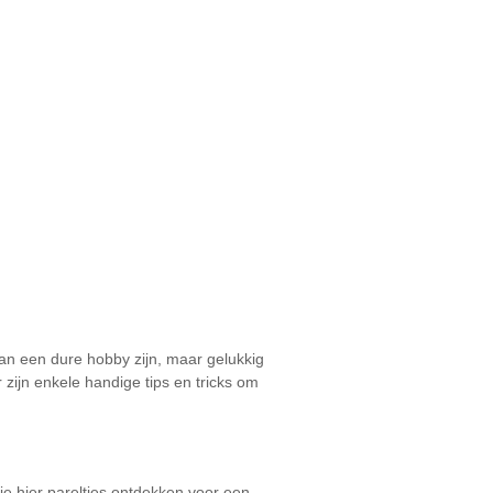
an een dure hobby zijn, maar gelukkig
zijn enkele handige tips en tricks om
e hier pareltjes ontdekken voor een