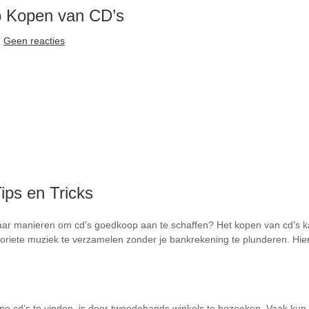
p Kopen van CD’s
Geen reacties
ps en Tricks
aar manieren om cd’s goedkoop aan te schaffen? Het kopen van cd’s k
voriete muziek te verzamelen zonder je bankrekening te plunderen. Hier 
 cd’s te vinden, is door tweedehands winkels te bezoeken. Vaak kun j