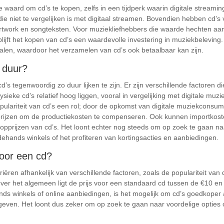
e waard om cd’s te kopen, zelfs in een tijdperk waarin digitale streamin
 die niet te vergelijken is met digitaal streamen. Bovendien hebben cd’s
rtwork en songteksten. Voor muziekliefhebbers die waarde hechten aan
 blijft het kopen van cd’s een waardevolle investering in muziekbelevi
len, waardoor het verzamelen van cd’s ook betaalbaar kan zijn.
 duur?
s tegenwoordig zo duur lijken te zijn. Er zijn verschillende factoren di
ysieke cd’s relatief hoog liggen, vooral in vergelijking met digitale m
lariteit van cd’s een rol; door de opkomst van digitale muziekconsumpt
rijzen om de productiekosten te compenseren. Ook kunnen importkosten
oopprijzen van cd’s. Het loont echter nog steeds om op zoek te gaan 
ehands winkels of het profiteren van kortingsacties en aanbiedingen.
voor een cd?
iëren afhankelijk van verschillende factoren, zoals de populariteit van 
Over het algemeen ligt de prijs voor een standaard cd tussen de €10 en
nds winkels of online aanbiedingen, is het mogelijk om cd’s goedkoper 
te geven. Het loont dus zeker om op zoek te gaan naar voordelige opties 