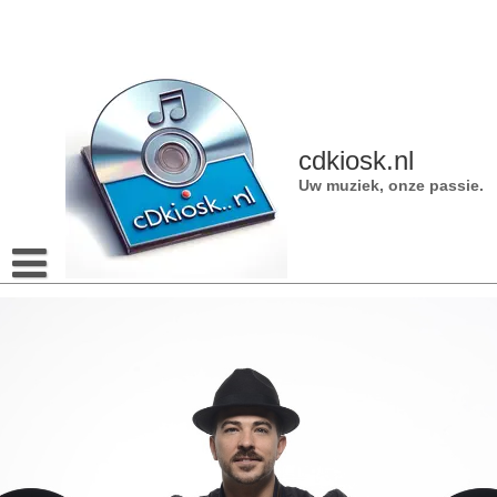
Naar
de
inhoud
gaan
cdkiosk.nl
Uw muziek, onze passie.