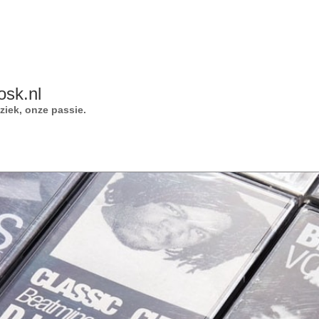
osk.nl
iek, onze passie.