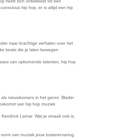
p heeft zich ontwikkeld tot een
onscious hip hop, er is altijd een hip
ister naar krachtige verhalen over het
ke beats die je laten bewegen.
leases van opkomende talenten, hip hop
 als nieuwkomers in het genre. Blader
toekomst van hip hop muziek.
an Kendrick Lamar. Wat je smaak ook is,
 vorm van muziek jouw luisterervaring