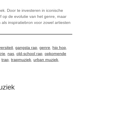
k. Door te investeren in iconische
ef op de evolutie van het genre, maar
als inspiratiebron voor zowel artiesten
versiteit
,
gangsta rap
,
genre
,
hip hop
,
rie
,
nas
,
old-school rap
,
opkomende
,
trap
,
trapmuziek
,
urban muziek
,
uziek