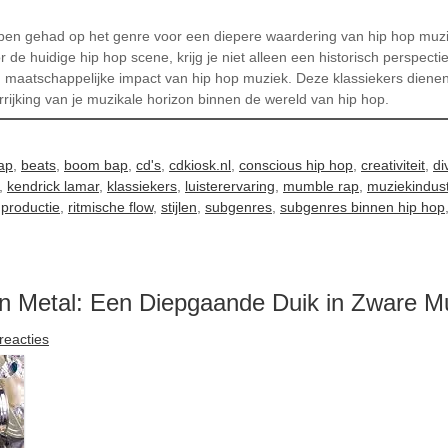
ebben gehad op het genre voor een diepere waardering van hip hop muzie
de huidige hip hop scene, krijg je niet alleen een historisch perspecti
en maatschappelijke impact van hip hop muziek. Deze klassiekers dienen 
rrijking van je muzikale horizon binnen de wereld van hip hop.
ap
,
beats
,
boom bap
,
cd's
,
cdkiosk.nl
,
conscious hip hop
,
creativiteit
,
di
,
kendrick lamar
,
klassiekers
,
luisterervaring
,
mumble rap
,
muziekindust
,
productie
,
ritmische flow
,
stijlen
,
subgenres
,
subgenres binnen hip hop
n Metal: Een Diepgaande Duik in Zware M
reacties