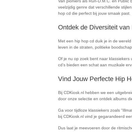
Van pioniers als Run-D.M.C. en Public 
veelzijdig genre dat verschillende stijl
hop cd die perfect bij jouw smaak past.
Ontdek de Diversiteit va
Met een hip hop cd duik je in de wereld 
leven in de straten, politieke boodsch
Of je nu op zoek bent naar klassiekers
cd’s bieden een schat aan muzikale erva
Vind Jouw Perfecte Hip H
Bij CDKiosk.nl hebben we een uitgebrei
door onze selectie en ontdek albums di
Ga voor tijdloze klassiekers zoals “Illm
bij CDKiosk.nl vind je gegarandeerd een
Dus laat je meevoeren door de ritmisch