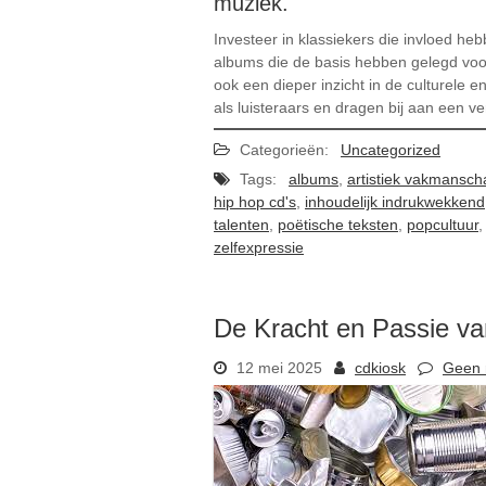
muziek.
Investeer in klassiekers die invloed h
albums die de basis hebben gelegd voor 
ook een dieper inzicht in de culturele 
als luisteraars en dragen bij aan een ve
Categorieën:
Uncategorized
Tags:
albums
,
artistiek vakmansch
hip hop cd's
,
inhoudelijk indrukwekkend
talenten
,
poëtische teksten
,
popcultuur
zelfexpressie
De Kracht en Passie va
12 mei 2025
cdkiosk
Geen 