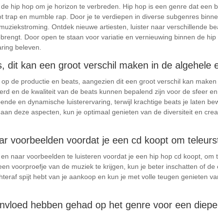
de hip hop om je horizon te verbreden. Hip hop is een genre dat een br
trap en mumble rap. Door je te verdiepen in diverse subgenres binnen 
ze muziekstroming. Ontdek nieuwe artiesten, luister naar verschillende b
brengt. Door open te staan voor variatie en vernieuwing binnen de hip
aring beleven.
, dit kan een groot verschil maken in de algehele e
d op de productie en beats, aangezien dit een groot verschil kan maken 
d en de kwaliteit van de beats kunnen bepalend zijn voor de sfeer en
nde en dynamische luisterervaring, terwijl krachtige beats je laten 
an deze aspecten, kun je optimaal genieten van de diversiteit en creati
aar voorbeelden voordat je een cd koopt om teleurs
 en naar voorbeelden te luisteren voordat je een hip hop cd koopt, om 
n voorproefje van de muziek te krijgen, kun je beter inschatten of de
teraf spijt hebt van je aankoop en kun je met volle teugen genieten va
e invloed hebben gehad op het genre voor een diep