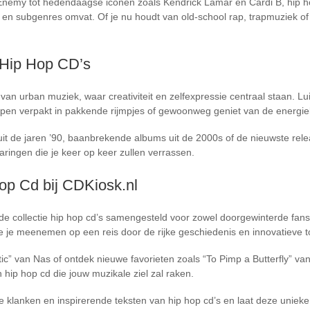
Enemy tot hedendaagse iconen zoals Kendrick Lamar en Cardi B, hip ho
en en subgenres omvat. Of je nu houdt van old-school rap, trapmuziek of c
n Hip Hop CD’s
van urban muziek, waar creativiteit en zelfexpressie centraal staan. Lu
appen verpakt in pakkende rijmpjes of gewoonweg geniet van de energie
 uit de jaren ’90, baanbrekende albums uit de 2000s of de nieuwste re
ringen die je keer op keer zullen verrassen.
op Cd bij CDKiosk.nl
de collectie hip hop cd’s samengesteld voor zowel doorgewinterde fans
e je meenemen op een reis door de rijke geschiedenis en innovatieve 
atic” van Nas of ontdek nieuwe favorieten zoals “To Pimp a Butterfly” v
 hip hop cd die jouw muzikale ziel zal raken.
e klanken en inspirerende teksten van hip hop cd’s en laat deze unieke