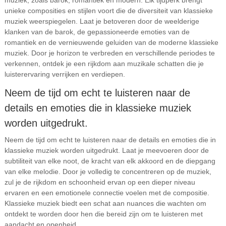
muziek, zoals barok, romantiek en modern. Elk tijdperk brengt
unieke composities en stijlen voort die de diversiteit van klassieke
muziek weerspiegelen. Laat je betoveren door de weelderige
klanken van de barok, de gepassioneerde emoties van de
romantiek en de vernieuwende geluiden van de moderne klassieke
muziek. Door je horizon te verbreden en verschillende periodes te
verkennen, ontdek je een rijkdom aan muzikale schatten die je
luisterervaring verrijken en verdiepen.
Neem de tijd om echt te luisteren naar de
details en emoties die in klassieke muziek
worden uitgedrukt.
Neem de tijd om echt te luisteren naar de details en emoties die in
klassieke muziek worden uitgedrukt. Laat je meevoeren door de
subtiliteit van elke noot, de kracht van elk akkoord en de diepgang
van elke melodie. Door je volledig te concentreren op de muziek,
zul je de rijkdom en schoonheid ervan op een dieper niveau
ervaren en een emotionele connectie voelen met de compositie.
Klassieke muziek biedt een schat aan nuances die wachten om
ontdekt te worden door hen die bereid zijn om te luisteren met
aandacht en openheid.