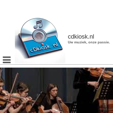
Naar
de
inhoud
gaan
cdkiosk.nl
Uw muziek, onze passie.