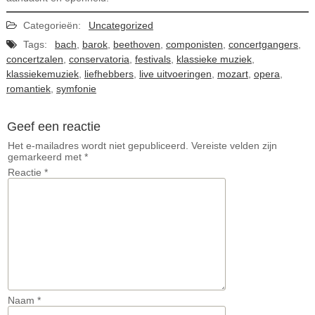
Categorieën:
Uncategorized
Tags:
bach
,
barok
,
beethoven
,
componisten
,
concertgangers
,
concertzalen
,
conservatoria
,
festivals
,
klassieke muziek
,
klassiekemuziek
,
liefhebbers
,
live uitvoeringen
,
mozart
,
opera
,
romantiek
,
symfonie
Geef een reactie
Het e-mailadres wordt niet gepubliceerd.
Vereiste velden zijn
gemarkeerd met
*
Reactie
*
Naam
*