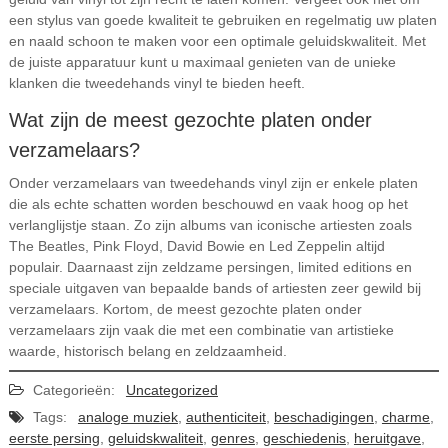
een stylus van goede kwaliteit te gebruiken en regelmatig uw platen
en naald schoon te maken voor een optimale geluidskwaliteit. Met
de juiste apparatuur kunt u maximaal genieten van de unieke
klanken die tweedehands vinyl te bieden heeft.
Wat zijn de meest gezochte platen onder
verzamelaars?
Onder verzamelaars van tweedehands vinyl zijn er enkele platen
die als echte schatten worden beschouwd en vaak hoog op het
verlanglijstje staan. Zo zijn albums van iconische artiesten zoals
The Beatles, Pink Floyd, David Bowie en Led Zeppelin altijd
populair. Daarnaast zijn zeldzame persingen, limited editions en
speciale uitgaven van bepaalde bands of artiesten zeer gewild bij
verzamelaars. Kortom, de meest gezochte platen onder
verzamelaars zijn vaak die met een combinatie van artistieke
waarde, historisch belang en zeldzaamheid.
Categorieën:
Uncategorized
Tags:
analoge muziek
,
authenticiteit
,
beschadigingen
,
charme
,
eerste persing
,
geluidskwaliteit
,
genres
,
geschiedenis
,
heruitgave
,