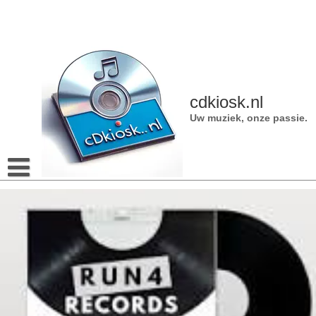
Naar
de
inhoud
gaan
cdkiosk.nl
Uw muziek, onze passie.