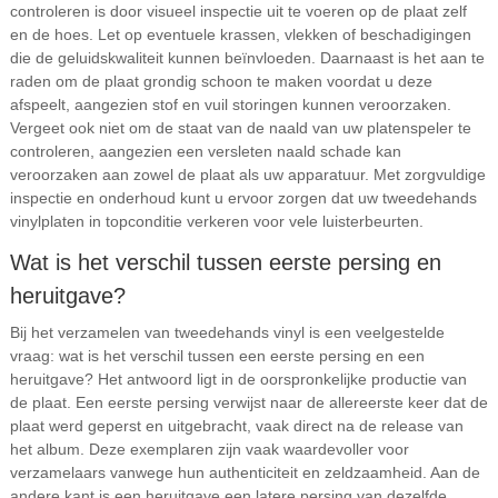
controleren is door visueel inspectie uit te voeren op de plaat zelf
en de hoes. Let op eventuele krassen, vlekken of beschadigingen
die de geluidskwaliteit kunnen beïnvloeden. Daarnaast is het aan te
raden om de plaat grondig schoon te maken voordat u deze
afspeelt, aangezien stof en vuil storingen kunnen veroorzaken.
Vergeet ook niet om de staat van de naald van uw platenspeler te
controleren, aangezien een versleten naald schade kan
veroorzaken aan zowel de plaat als uw apparatuur. Met zorgvuldige
inspectie en onderhoud kunt u ervoor zorgen dat uw tweedehands
vinylplaten in topconditie verkeren voor vele luisterbeurten.
Wat is het verschil tussen eerste persing en
heruitgave?
Bij het verzamelen van tweedehands vinyl is een veelgestelde
vraag: wat is het verschil tussen een eerste persing en een
heruitgave? Het antwoord ligt in de oorspronkelijke productie van
de plaat. Een eerste persing verwijst naar de allereerste keer dat de
plaat werd geperst en uitgebracht, vaak direct na de release van
het album. Deze exemplaren zijn vaak waardevoller voor
verzamelaars vanwege hun authenticiteit en zeldzaamheid. Aan de
andere kant is een heruitgave een latere persing van dezelfde