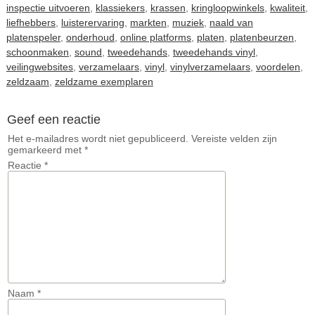
inspectie uitvoeren
,
klassiekers
,
krassen
,
kringloopwinkels
,
kwaliteit
,
liefhebbers
,
luisterervaring
,
markten
,
muziek
,
naald van
platenspeler
,
onderhoud
,
online platforms
,
platen
,
platenbeurzen
,
schoonmaken
,
sound
,
tweedehands
,
tweedehands vinyl
,
veilingwebsites
,
verzamelaars
,
vinyl
,
vinylverzamelaars
,
voordelen
,
zeldzaam
,
zeldzame exemplaren
Geef een reactie
Het e-mailadres wordt niet gepubliceerd.
Vereiste velden zijn
gemarkeerd met
*
Reactie
*
Naam
*