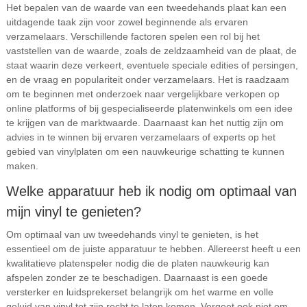
Het bepalen van de waarde van een tweedehands plaat kan een
uitdagende taak zijn voor zowel beginnende als ervaren
verzamelaars. Verschillende factoren spelen een rol bij het
vaststellen van de waarde, zoals de zeldzaamheid van de plaat, de
staat waarin deze verkeert, eventuele speciale edities of persingen,
en de vraag en populariteit onder verzamelaars. Het is raadzaam
om te beginnen met onderzoek naar vergelijkbare verkopen op
online platforms of bij gespecialiseerde platenwinkels om een idee
te krijgen van de marktwaarde. Daarnaast kan het nuttig zijn om
advies in te winnen bij ervaren verzamelaars of experts op het
gebied van vinylplaten om een nauwkeurige schatting te kunnen
maken.
Welke apparatuur heb ik nodig om optimaal van
mijn vinyl te genieten?
Om optimaal van uw tweedehands vinyl te genieten, is het
essentieel om de juiste apparatuur te hebben. Allereerst heeft u een
kwalitatieve platenspeler nodig die de platen nauwkeurig kan
afspelen zonder ze te beschadigen. Daarnaast is een goede
versterker en luidsprekerset belangrijk om het warme en volle
geluid van vinyl tot zijn recht te laten komen. Vergeet ook niet om