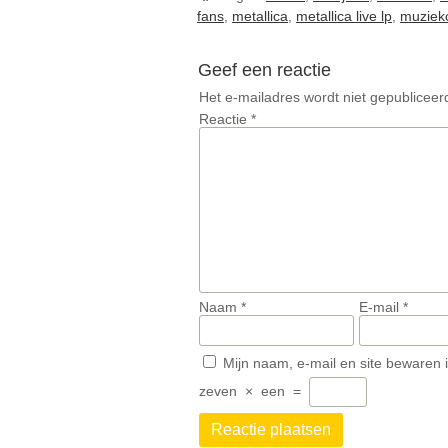
fans
,
metallica
,
metallica live lp
,
muziekc
Geef een reactie
Het e-mailadres wordt niet gepubliceer
Reactie
*
Naam
*
E-mail
*
Mijn naam, e-mail en site bewaren 
zeven
×
een
=