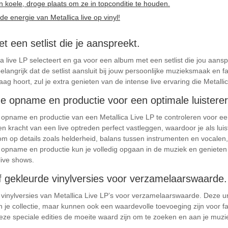
n koele, droge plaats om ze in topconditie te houden.
de energie van Metallica live op vinyl!
t een setlist die je aanspreekt.
ca live LP selecteert en ga voor een album met een setlist die jou aa
belangrijk dat de setlist aansluit bij jouw persoonlijke muzieksmaak en f
g hoort, zul je extra genieten van de intense live ervaring die Metalli
de opname en productie voor een optimale luisterer
e opname en productie van een Metallica Live LP te controleren voor ee
kracht van een live optreden perfect vastleggen, waardoor je als luiste
rom op details zoals helderheid, balans tussen instrumenten en vocale
pname en productie kun je volledig opgaan in de muziek en genieten v
live shows.
of gekleurde vinylversies voor verzamelaarswaarde.
e vinylversies van Metallica Live LP’s voor verzamelaarswaarde. Deze u
an je collectie, maar kunnen ook een waardevolle toevoeging zijn voor 
eze speciale edities de moeite waard zijn om te zoeken en aan je muz