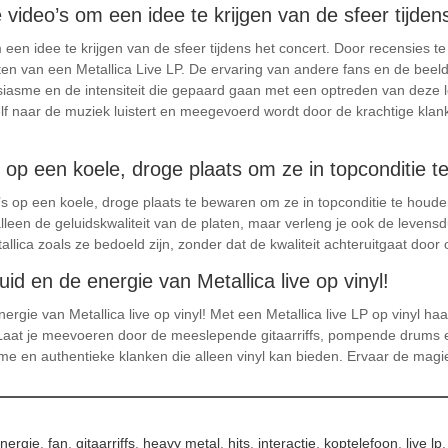
e video’s om een idee te krijgen van de sfeer tijden
 een idee te krijgen van de sfeer tijdens het concert. Door recensies te 
ten van een Metallica Live LP. De ervaring van andere fans en de bee
siasme en de intensiteit die gepaard gaan met een optreden van deze l
elf naar de muziek luistert en meegevoerd wordt door de krachtige k
s op een koele, droge plaats om ze in topconditie t
LP’s op een koele, droge plaats te bewaren om ze in topconditie te hou
leen de geluidskwaliteit van de platen, maar verleng je ook de levensd
allica zoals ze bedoeld zijn, zonder dat de kwaliteit achteruitgaat d
id en de energie van Metallica live op vinyl!
rgie van Metallica live op vinyl! Met een Metallica live LP op vinyl haal
 Laat je meevoeren door de meeslepende gitaarriffs, pompende drums 
e en authentieke klanken die alleen vinyl kan bieden. Ervaar de magie va
nergie
,
fan
,
gitaarriffs
,
heavy metal
,
hits
,
interactie
,
koptelefoon
,
live lp