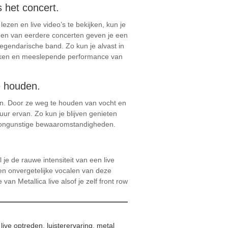
s het concert.
lezen en live video’s te bekijken, kun je
lden van eerdere concerten geven je een
egendarische band. Zo kun je alvast in
lanken en meeslepende performance van
e houden.
den. Door ze weg te houden van vocht en
uur ervan. Zo kun je blijven genieten
oor ongunstige bewaaromstandigheden.
 je de rauwe intensiteit van een live
en onvergetelijke vocalen van deze
n Metallica live alsof je zelf front row
,
live optreden
,
luisterervaring
,
metal