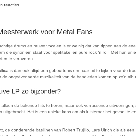
n reacties
 Meesterwerk voor Metal Fans
rachtige drums en rauwe vocalen is er weinig dat kan tippen aan de ener
am die synoniem staat voor spektakel en pure rock ’n roll. Met hun un
ten te veroveren.
lica is dan ook altijd een gebeurtenis om naar uit te kijken voor de t
 en de ongeëvenaarde muzikaliteit van de bandleden komen op zo’n albu
ive LP zo bijzonder?
iet alleen de bekende hits te horen, maar ook verrassende uitvoeringen,
uitgebracht. Het is een unieke kans om als luisteraar het gevoel te erva
tt, de donderende baslijnen van Robert Trujillo, Lars Ulrich die als een