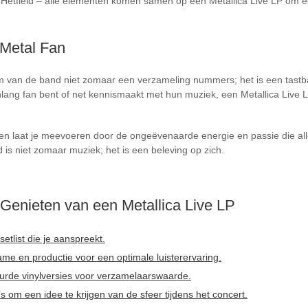
 Hetfield – alle elementen komen samen op een Metallica Live LP om een
 Metal Fan
bum van de band niet zomaar een verzameling nummers; het is een tast
enlang fan bent of net kennismaakt met hun muziek, een Metallica Live L
en en laat je meevoeren door de ongeëvenaarde energie en passie die a
is niet zomaar muziek; het is een beleving op zich.
 Genieten van een Metallica Live LP
etlist die je aanspreekt.
ame en productie voor een optimale luisterervaring.
eurde vinylversies voor verzamelaarswaarde.
’s om een idee te krijgen van de sfeer tijdens het concert.