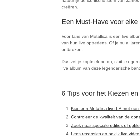
natuurlijk de iconische stem van James
creëren.
Een Must-Have voor elke
Voor fans van Metallica is een live al
van hun live optredens. Of je nu al jar
ontbreken.
Dus zet je koptelefoon op, sluit je og
live album van deze legendarische band 
6 Tips voor het Kiezen en
Kies een Metallica live LP met een s
Controleer de kwaliteit van de opn
Zoek naar speciale edities of gekl
Lees recensies en bekijk live video