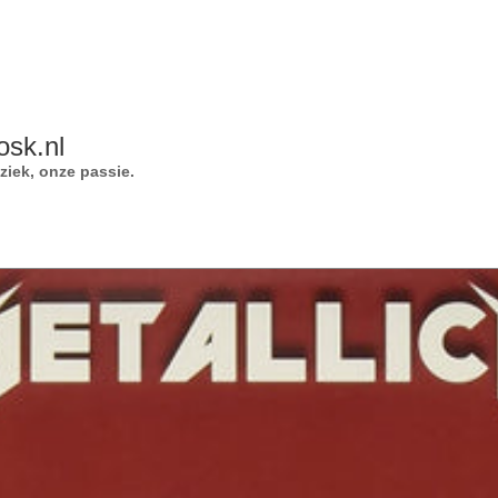
osk.nl
iek, onze passie.