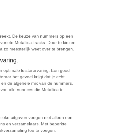
nspreekt. De keuze van nummers op een
avoriete Metallica-tracks. Door te kiezen
ca zo meesterlijk weet over te brengen.
varing.
n optimale luisterervaring. Een goed
raar het gevoel krijgt dat je echt
n, en de algehele mix van de nummers.
an alle nuances die Metallica te
nieke uitgaven voegen niet alleen een
fans en verzamelaars. Met beperkte
iekverzameling toe te voegen.