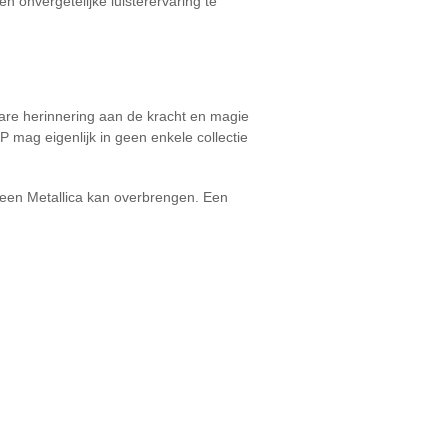
 onvergetelijke luisterervaring te
bare herinnering aan de kracht en magie
P mag eigenlijk in geen enkele collectie
lleen Metallica kan overbrengen. Een