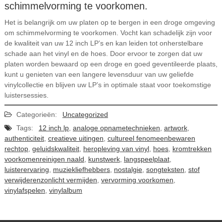
schimmelvorming te voorkomen.
Het is belangrijk om uw platen op te bergen in een droge omgeving
om schimmelvorming te voorkomen. Vocht kan schadelijk zijn voor
de kwaliteit van uw 12 inch LP’s en kan leiden tot onherstelbare
schade aan het vinyl en de hoes. Door ervoor te zorgen dat uw
platen worden bewaard op een droge en goed geventileerde plaats,
kunt u genieten van een langere levensduur van uw geliefde
vinylcollectie en blijven uw LP’s in optimale staat voor toekomstige
luistersessies.
Categorieën:
Uncategorized
Tags:
12 inch lp
,
analoge opnametechnieken
,
artwork
,
authenticiteit
,
creatieve uitingen
,
cultureel fenomeenbewaren
rechtop
,
geluidskwaliteit
,
heropleving van vinyl
,
hoes
,
kromtrekken
voorkomenreinigen naald
,
kunstwerk
,
langspeelplaat
,
luisterervaring
,
muziekliefhebbers
,
nostalgie
,
songteksten
,
stof
verwijderenzonlicht vermijden
,
vervorming voorkomen
,
vinylafspelen
,
vinylalbum