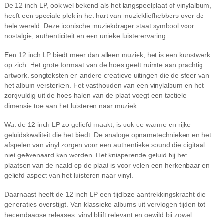
De 12 inch LP, ook wel bekend als het langspeelplaat of vinylalbum,
heeft een speciale plek in het hart van muziekliefhebbers over de
hele wereld. Deze iconische muziekdrager staat symbool voor
nostalgie, authenticiteit en een unieke luisterervaring.
Een 12 inch LP biedt meer dan alleen muziek; het is een kunstwerk
op zich. Het grote formaat van de hoes geeft ruimte aan prachtig
artwork, songteksten en andere creatieve uitingen die de sfeer van
het album versterken. Het vasthouden van een vinylalbum en het
zorgvuldig uit de hoes halen van de plaat voegt een tactiele
dimensie toe aan het luisteren naar muziek.
Wat de 12 inch LP zo geliefd maakt, is ook de warme en rijke
geluidskwaliteit die het biedt. De analoge opnametechnieken en het
afspelen van vinyl zorgen voor een authentieke sound die digitaal
niet geëvenaard kan worden. Het knisperende geluid bij het
plaatsen van de naald op de plaat is voor velen een herkenbaar en
geliefd aspect van het luisteren naar vinyl.
Daarnaast heeft de 12 inch LP een tijdloze aantrekkingskracht die
generaties overstijgt. Van klassieke albums uit vervlogen tijden tot
hedendaagse releases, vinyl blijft relevant en gewild bij zowel