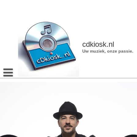
Naar
de
inhoud
gaan
cdkiosk.nl
Uw muziek, onze passie.