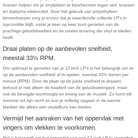
hoezen helpen om je vinylplaten te beschermen tegen stof, krassen
en statische elektriciteit. Door het gebruik van polyethyleen
binnenhoezen zorg je ervoor dat je waardevolle collectie LP’s in
topconditie blijft, zodat je keer op keer kunt genieten van de
prachtige geluidskwaliteit en de unieke ervaring die vinyl te bieden
heeft.
Draai platen op de aanbevolen snelheid,
meestal 33⅓ RPM.
Om optimaal te genieten van je 12 inch LP’s is het belangrijk om ze
op de aanbevolen snelheid af te spelen, meestal 33⅓ toeren per
minuut (RPM). Door de plaat op de juiste snelheid te draaien,
behoud je niet alleen de kwaliteit van de geluidsweergave, maar
ook de beoogde toonhoogte en timing van de muziek. Zo komt elk
nummer tot zijn recht en kun je volledig opgaan in de warme
klanken die alleen een vinylalbum kan bieden.
Vermijd het aanraken van het oppervlak met
vingers om vlekken te voorkomen.
Het is belangrijk om het oppervlak van een 12 inch LP te vermijden