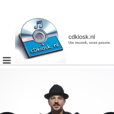
Naar
de
inhoud
gaan
cdkiosk.nl
Uw muziek, onze passie.