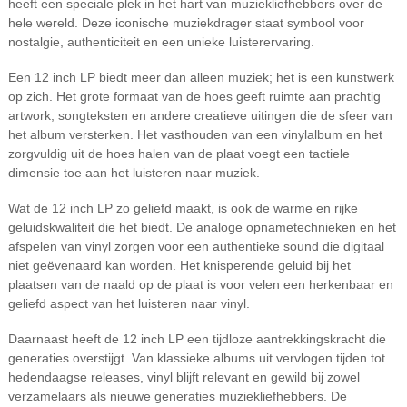
heeft een speciale plek in het hart van muziekliefhebbers over de
hele wereld. Deze iconische muziekdrager staat symbool voor
nostalgie, authenticiteit en een unieke luisterervaring.
Een 12 inch LP biedt meer dan alleen muziek; het is een kunstwerk
op zich. Het grote formaat van de hoes geeft ruimte aan prachtig
artwork, songteksten en andere creatieve uitingen die de sfeer van
het album versterken. Het vasthouden van een vinylalbum en het
zorgvuldig uit de hoes halen van de plaat voegt een tactiele
dimensie toe aan het luisteren naar muziek.
Wat de 12 inch LP zo geliefd maakt, is ook de warme en rijke
geluidskwaliteit die het biedt. De analoge opnametechnieken en het
afspelen van vinyl zorgen voor een authentieke sound die digitaal
niet geëvenaard kan worden. Het knisperende geluid bij het
plaatsen van de naald op de plaat is voor velen een herkenbaar en
geliefd aspect van het luisteren naar vinyl.
Daarnaast heeft de 12 inch LP een tijdloze aantrekkingskracht die
generaties overstijgt. Van klassieke albums uit vervlogen tijden tot
hedendaagse releases, vinyl blijft relevant en gewild bij zowel
verzamelaars als nieuwe generaties muziekliefhebbers. De