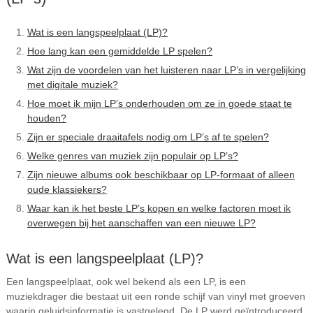
Wat is een langspeelplaat (LP)?
Hoe lang kan een gemiddelde LP spelen?
Wat zijn de voordelen van het luisteren naar LP’s in vergelijking
met digitale muziek?
Hoe moet ik mijn LP’s onderhouden om ze in goede staat te
houden?
Zijn er speciale draaitafels nodig om LP’s af te spelen?
Welke genres van muziek zijn populair op LP’s?
Zijn nieuwe albums ook beschikbaar op LP-formaat of alleen
oude klassiekers?
Waar kan ik het beste LP’s kopen en welke factoren moet ik
overwegen bij het aanschaffen van een nieuwe LP?
Wat is een langspeelplaat (LP)?
Een langspeelplaat, ook wel bekend als een LP, is een
muziekdrager die bestaat uit een ronde schijf van vinyl met groeven
waarin geluidsinformatie is vastgelegd. De LP werd geïntroduceerd