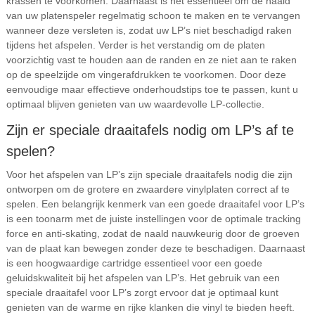
krassen te voorkomen. Daarnaast is het essentieel om de naald
van uw platenspeler regelmatig schoon te maken en te vervangen
wanneer deze versleten is, zodat uw LP’s niet beschadigd raken
tijdens het afspelen. Verder is het verstandig om de platen
voorzichtig vast te houden aan de randen en ze niet aan te raken
op de speelzijde om vingerafdrukken te voorkomen. Door deze
eenvoudige maar effectieve onderhoudstips toe te passen, kunt u
optimaal blijven genieten van uw waardevolle LP-collectie.
Zijn er speciale draaitafels nodig om LP’s af te
spelen?
Voor het afspelen van LP’s zijn speciale draaitafels nodig die zijn
ontworpen om de grotere en zwaardere vinylplaten correct af te
spelen. Een belangrijk kenmerk van een goede draaitafel voor LP’s
is een toonarm met de juiste instellingen voor de optimale tracking
force en anti-skating, zodat de naald nauwkeurig door de groeven
van de plaat kan bewegen zonder deze te beschadigen. Daarnaast
is een hoogwaardige cartridge essentieel voor een goede
geluidskwaliteit bij het afspelen van LP’s. Het gebruik van een
speciale draaitafel voor LP’s zorgt ervoor dat je optimaal kunt
genieten van de warme en rijke klanken die vinyl te bieden heeft.