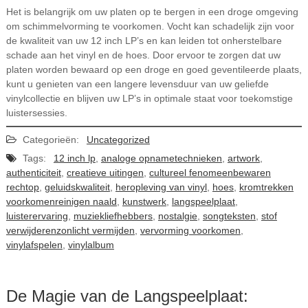
Het is belangrijk om uw platen op te bergen in een droge omgeving
om schimmelvorming te voorkomen. Vocht kan schadelijk zijn voor
de kwaliteit van uw 12 inch LP’s en kan leiden tot onherstelbare
schade aan het vinyl en de hoes. Door ervoor te zorgen dat uw
platen worden bewaard op een droge en goed geventileerde plaats,
kunt u genieten van een langere levensduur van uw geliefde
vinylcollectie en blijven uw LP’s in optimale staat voor toekomstige
luistersessies.
Categorieën:
Uncategorized
Tags:
12 inch lp
,
analoge opnametechnieken
,
artwork
,
authenticiteit
,
creatieve uitingen
,
cultureel fenomeenbewaren
rechtop
,
geluidskwaliteit
,
heropleving van vinyl
,
hoes
,
kromtrekken
voorkomenreinigen naald
,
kunstwerk
,
langspeelplaat
,
luisterervaring
,
muziekliefhebbers
,
nostalgie
,
songteksten
,
stof
verwijderenzonlicht vermijden
,
vervorming voorkomen
,
vinylafspelen
,
vinylalbum
De Magie van de Langspeelplaat: