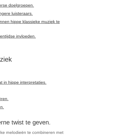
erse doelgroepen.
gere luisteraars.
nnen hippe klassieke muziek te
gentijdse invloeden.
ziek
 in hippe interpretaties.
ëren.
n.
rne twist te geven.
ieke melodieën te combineren met