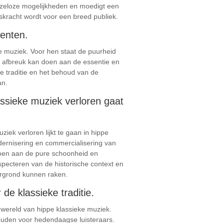
enzeloze mogelijkheden en moedigt een
skracht wordt voor een breed publiek.
menten.
ke muziek. Voor hen staat de puurheid
en afbreuk kan doen aan de essentie en
e traditie en het behoud van de
an.
assieke muziek verloren gaat
iek verloren lijkt te gaan in hippe
odernisering en commercialisering van
doen aan de pure schoonheid en
pecteren van de historische context en
tergrond kunnen raken.
de klassieke traditie.
e wereld van hippe klassieke muziek.
ouden voor hedendaagse luisteraars.