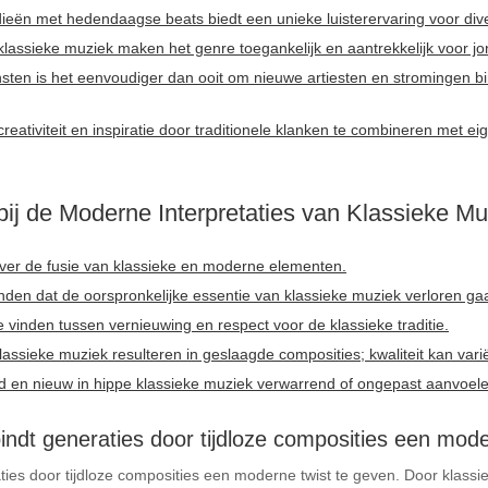
ieën met hedendaagse beats biedt een unieke luisterervaring voor div
lassieke muziek maken het genre toegankelijk en aantrekkelijk voor jon
ten is het eenvoudiger dan ooit om nieuwe artiesten en stromingen bi
reativiteit en inspiratie door traditionele klanken te combineren met ei
bij de Moderne Interpretaties van Klassieke Mu
t over de fusie van klassieke en moderne elementen.
nden dat de oorspronkelijke essentie van klassieke muziek verloren gaat
e vinden tussen vernieuwing en respect voor de klassieke traditie.
lassieke muziek resulteren in geslaagde composities; kwaliteit kan vari
 en nieuw in hippe klassieke muziek verwarrend of ongepast aanvoele
indt generaties door tijdloze composities een mode
ties door tijdloze composities een moderne twist te geven. Door klass