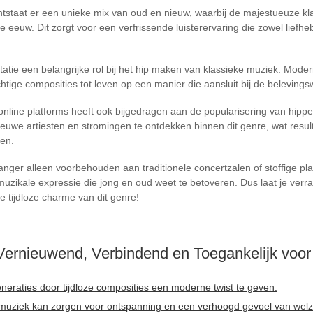
staat er een unieke mix van oud en nieuw, waarbij de majestueuze k
eeuw. Dit zorgt voor een verfrissende luisterervaring die zowel liefhe
atie een belangrijke rol bij het hip maken van klassieke muziek. Moder
tige composities tot leven op een manier die aansluit bij de belevings
line platforms heeft ook bijgedragen aan de popularisering van hippe 
ieuwe artiesten en stromingen te ontdekken binnen dit genre, wat resul
en.
langer alleen voorbehouden aan traditionele concertzalen of stoffige pla
uzikale expressie die jong en oud weet te betoveren. Dus laat je ver
e tijdloze charme van dit genre!
Vernieuwend, Verbindend en Toegankelijk voor 
neraties door tijdloze composities een moderne twist te geven.
e muziek kan zorgen voor ontspanning en een verhoogd gevoel van welzi