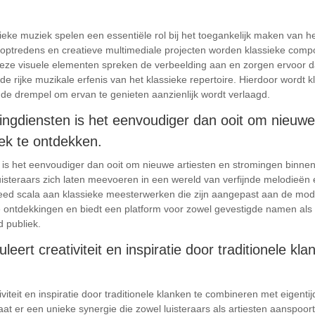
eke muziek spelen een essentiële rol bij het toegankelijk maken van he
e optredens en creatieve multimediale projecten worden klassieke compo
eze visuele elementen spreken de verbeelding aan en zorgen ervoor da
de rijke muzikale erfenis van het klassieke repertoire. Hierdoor wordt 
de drempel om ervan te genieten aanzienlijk wordt verlaagd.
ngdiensten is het eenvoudiger dan ooit om nieuwe
ek te ontdekken.
is het eenvoudiger dan ooit om nieuwe artiesten en stromingen binnen
isteraars zich laten meevoeren in een wereld van verfijnde melodieën e
ed scala aan klassieke meesterwerken die zijn aangepast aan de modern
 ontdekkingen en biedt een platform voor zowel gevestigde namen al
d publiek.
leert creativiteit en inspiratie door traditionele k
iviteit en inspiratie door traditionele klanken te combineren met eigent
aat er een unieke synergie die zowel luisteraars als artiesten aanspo