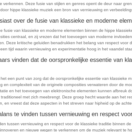
 te verkennen. Deze fusie van stijlen en genres opent de deur naar gr
aardoor hippe klassieke muziek een bron van vernieuwing en verbeelding
ousiast over de fusie van klassieke en moderne ele
r de fusie van klassieke en moderne elementen binnen de hippe klassie
osities centraal, en zij vrezen dat het toevoegen van moderne invloed
. Deze kritische geluiden benadrukken het belang van respect voor d
in een tijd waarin vernieuwing en experimentatie hoog in het vaandel sta
aars vinden dat de oorspronkelijke essentie van kl
 het een punt van zorg dat de oorspronkelijke essentie van klassieke muz
ang en complexiteit van de originele composities verwateren door de m
ntatie en het toevoegen van elektronische elementen kunnen afbreuk 
 traditioneel met zich meebrengt. Deze groep hecht waarde aan het res
rken, en vreest dat deze aspecten in het streven naar hipheid op de ach
alans te vinden tussen vernieuwing en respect voor 
nden tussen vernieuwing en respect voor de klassieke traditie binnen d
te innoveren en nieuwe wegen te verkennen om de muziek relevant te h