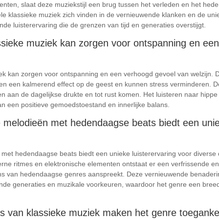
menten, slaat deze muziekstijl een brug tussen het verleden en het hed
onele klassieke muziek zich vinden in de vernieuwende klanken en de 
nde luisterervaring die de grenzen van tijd en generaties overstijgt.
assieke muziek kan zorgen voor ontspanning en ee
ziek kan zorgen voor ontspanning en een verhoogd gevoel van welzijn
en een kalmerend effect op de geest en kunnen stress verminderen. Do
 aan de dagelijkse drukte en tot rust komen. Het luisteren naar hippe 
n een positieve gemoedstoestand en innerlijke balans.
 melodieën met hedendaagse beats biedt een uniek
 met hedendaagse beats biedt een unieke luisterervaring voor divers
rne ritmes en elektronische elementen ontstaat er een verfrissende en v
fans van hedendaagse genres aanspreekt. Deze vernieuwende benadering
ende generaties en muzikale voorkeuren, waardoor het genre een breed
s van klassieke muziek maken het genre toegankeli