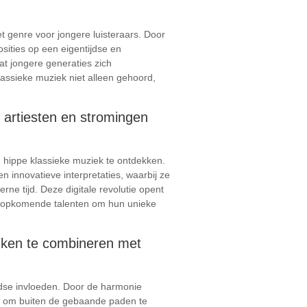
t genre voor jongere luisteraars. Door
sities op een eigentijdse en
t jongere generaties zich
klassieke muziek niet alleen gehoord,
 artiesten en stromingen
 hippe klassieke muziek te ontdekken.
n innovatieve interpretaties, waarbij ze
e tijd. Deze digitale revolutie opent
s opkomende talenten om hun unieke
lanken te combineren met
ijdse invloeden. Door de harmonie
ort om buiten de gebaande paden te