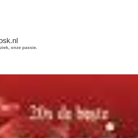
osk.nl
iek, onze passie.